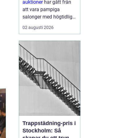
auktioner
har gått från
att vara pampiga
salonger med högtidliga
klubbeslag till att bli en
02 augusti 2026
vardaglig del av livet
online. I dag kan vem
som helst, oavsett
erfarenhet, köpa eller
sälja föremål genom
några få kli...
Trappstädning-pris i
Stockholm: Så