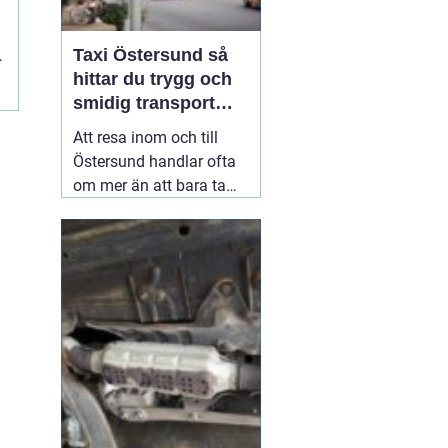
Taxi Östersund så
m
hittar du trygg och
.
smidig transport
året runt
Att resa inom och till
Östersund handlar ofta
om mer än att bara ta
sig från punkt A till
punkt B. Många vill
slippa bilköer, parkering
och stress, särskilt vid
resor till flygplatsen,
tidiga tågtider eller sena
kvällar. En väl
fungerande
02 juli 2026