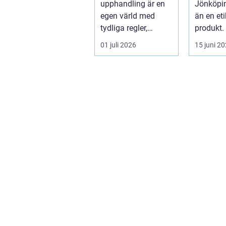
upphandling är en
Jönköpin
egen värld med
än en eti
tydliga regler,
produkt. 
formella krav och
01 juli 2026
15 juni 2
hårda tidsfrister. För
...