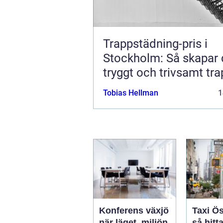
Trappstädning-pris i
Stockholm: Så skapar 
tryggt och trivsamt tr
Tobias Hellman
1
Konferens växjö
Taxi Ö
när läget, miljön
så hitt