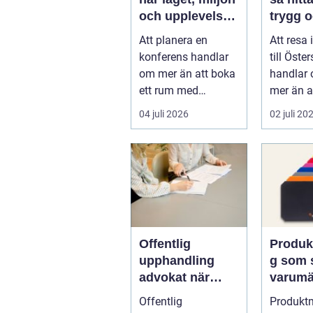
och upplevelsen
trygg 
gör skillnad
smidig
Att planera en
Att resa
året ru
konferens handlar
till Öste
om mer än att boka
handlar 
ett rum med
mer än a
projektor. Företag
sig från 
04 juli 2026
02 juli 20
letar efter plats...
punkt B. 
Offentlig
Produk
upphandling
g som 
advokat när
varumä
juridik möter
underlä
Offentlig
Produkt
affär
vardag