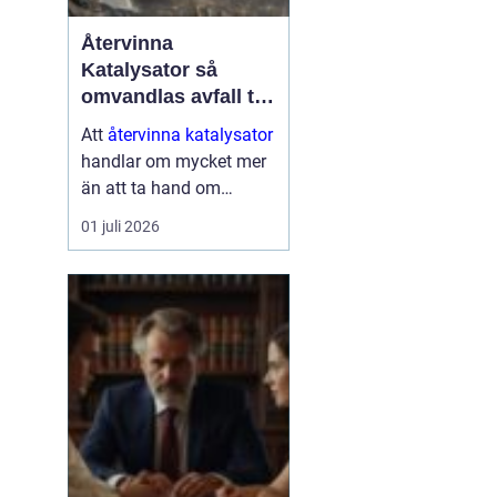
Återvinna
Katalysator så
omvandlas avfall till
värdefulla resurser
Att
återvinna katalysator
handlar om mycket mer
än att ta hand om
gammalt skrot. I varje
01 juli 2026
katalysator finns
värdefulla ädelmetaller
som kan användas igen
i nya produkter och
processer. När de
återvinns...