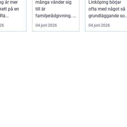
g är mer
många vänder sig
Linköping börjar
praktiken
kett på en
till är
ofta med något så
Rä...
familjerådgivning. I
grundläggande so
Stockholm fin...
hur sopor hanteras
026
04 juni 2026
04 juni 2026
För mån...