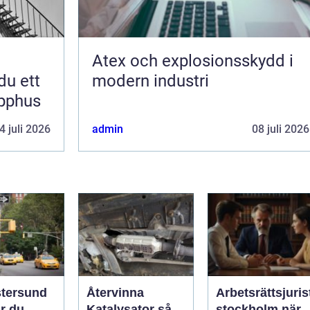
Atex och explosionsskydd i
du ett
modern industri
apphus
4 juli 2026
admin
08 juli 2026
stersund
Återvinna
Arbetsrättsjuris
ar du
Katalysator så
stockholm när