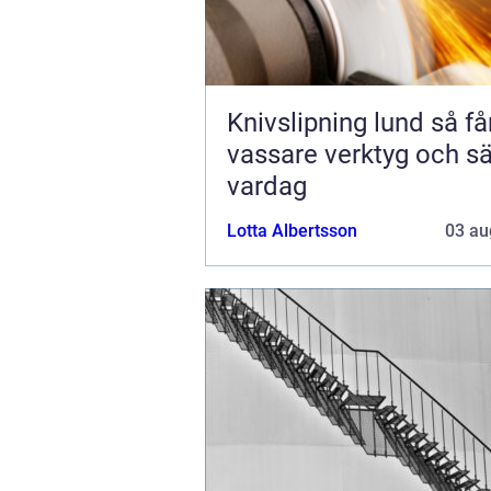
Knivslipning lund så får du
vassare verktyg och s
vardag
Lotta Albertsson
03 au