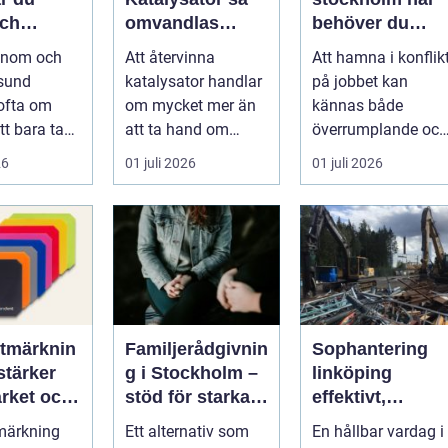
och
omvandlas
behöver du
 transport
avfall till
professionell
 inom och
Att återvinna
Att hamna i konflik
nt
värdefulla
hjälp i
rsund
katalysator handlar
på jobbet kan
resurser
arbetslivet?
ofta om
om mycket mer än
kännas både
tt bara ta
att ta hand om
överrumplande och
punkt A till
gammalt skrot. I
obehagligt. En
26
01 juli 2026
01 juli 2026
M...
varje katalysator...
anställning
påverkar...
tmärknin
Familjerådgivnin
Sophantering
stärker
g i Stockholm –
linköping
rket och
stöd för starkare
effektivt,
ttar
relationer
hållbart och
märkning
Ett alternativ som
En hållbar vardag i
en
enkelt i