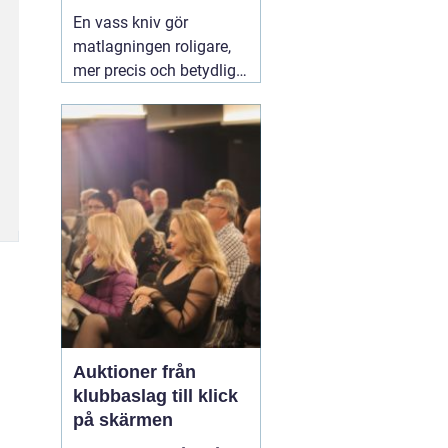
vardag
En vass kniv gör
matlagningen roligare,
mer precis och betydligt
säkrare. Samma sak
gäller för saxar,
trädgårdsredskap och
andra verktyg som
används dagligen.
Många i Lund funderar
på om de ska slipa
själva hemma eller
lämna in sina knivar.
03
augusti 2026
Auktioner från
klubbaslag till klick
på skärmen