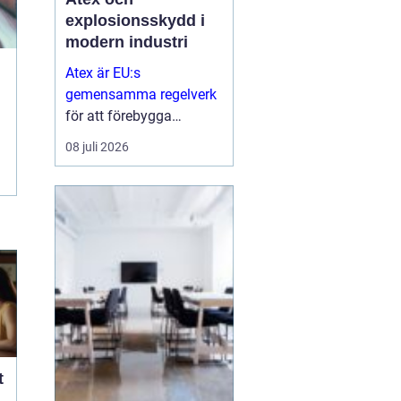
explosionsskydd i
modern industri
Atex är EU:s
gemensamma regelverk
för att förebygga
explosioner i
08 juli 2026
arbetsmiljöer där
brandfarliga gaser,
vätskor eller damm kan
skapa risker...
t