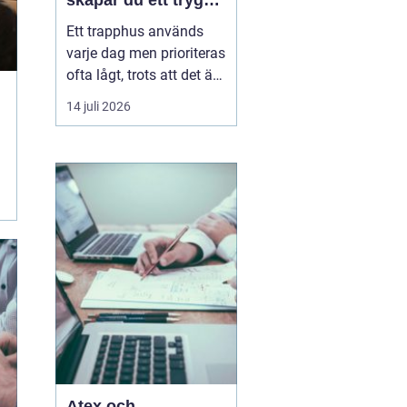
skapar du ett tryggt
och trivsamt
Ett trapphus används
trapphus
varje dag men prioriteras
ofta lågt, trots att det är
det första som möter
14 juli 2026
både boende,
hyresgäster och
besökare. Genom
professionell
trappstädning i
Stockholm får
fastigheten ...
Atex och