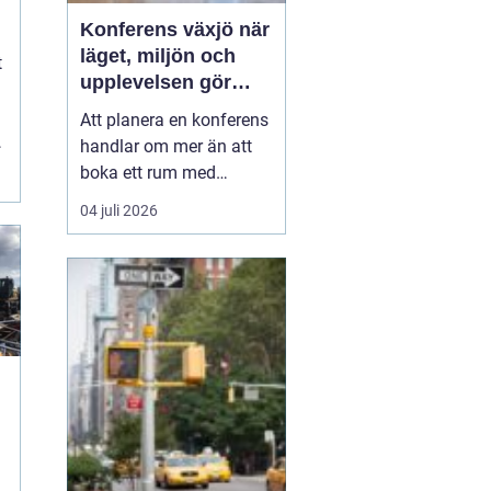
Konferens växjö när
läget, miljön och
t
upplevelsen gör
skillnad
Att planera en konferens
handlar om mer än att
boka ett rum med
projektor. Företag letar
04 juli 2026
efter platser som skapar
fokus, öppnar upp för
nya idéer och stärker
relationer i gruppen. I
Växjö finns
förutsättningar för just
detta: en tydlig
mötesstad med ...