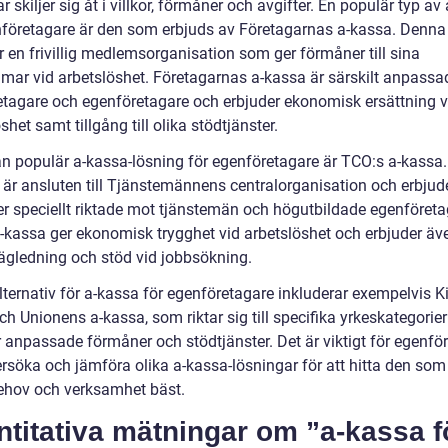
r skiljer sig åt i villkor, förmåner och avgifter. En populär typ av
nföretagare är den som erbjuds av Företagarnas a-kassa. Denna
 en frivillig medlemsorganisation som ger förmåner till sina
ar vid arbetslöshet. Företagarnas a-kassa är särskilt anpassad
tagare och egenföretagare och erbjuder ekonomisk ersättning v
shet samt tillgång till olika stödtjänster.
n populär a-kassa-lösning för egenföretagare är TCO:s a-kassa
 är ansluten till Tjänstemännens centralorganisation och erbjud
r speciellt riktade mot tjänstemän och högutbildade egenföreta
-kassa ger ekonomisk trygghet vid arbetslöshet och erbjuder äv
vägledning och stöd vid jobbsökning.
ternativ för a-kassa för egenföretagare inkluderar exempelvis Ki
h Unionens a-kassa, som riktar sig till specifika yrkeskategorie
r anpassade förmåner och stödtjänster. Det är viktigt för egenfö
ersöka och jämföra olika a-kassa-lösningar för att hitta den so
ehov och verksamhet bäst.
titativa mätningar om ”a-kassa f