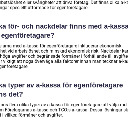
rbetslöshet eller svårigheter att driva företag. Det finns olika a-k
ingar speciellt utformade för egenföretagare.
ka för- och nackdelar finns med a-kass
r egenföretagare?
elarna med a-kassa för egenföretagare inkluderar ekonomisk
ghet vid arbetslöshet och minskad ekonomisk risk. Nackdelar ka
höga avgifter och begränsade förmåner i förhållande till avgifte
är viktigt att noga överväga alla faktorer innan man tecknar a-k
egenföretagare.
ka typer av a-kassa för egenföretagare
ns det?
inns flera olika typer av a-kassa för egenföretagare att välja mel
m Företagarnas a-kassa och TCO:s a-kassa. Dessa lösningar ski
t i villkor, förmåner och avgifter.