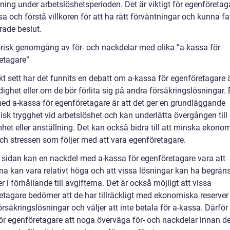
ing under arbetslöshetsperioden. Det är viktigt för egenföretaga
a och förstå villkoren för att ha rätt förväntningar och kunna fa
rade beslut.
orisk genomgång av för- och nackdelar med olika ”a-kassa för
etagare”
kt sett har det funnits en debatt om a-kassa för egenföretagare 
ghet eller om de bör förlita sig på andra försäkringslösningar. 
med a-kassa för egenföretagare är att det ger en grundläggande
sk trygghet vid arbetslöshet och kan underlätta övergången till
het eller anställning. Det kan också bidra till att minska ekono
och stressen som följer med att vara egenföretagare.
 sidan kan en nackdel med a-kassa för egenföretagare vara att
rna kan vara relativt höga och att vissa lösningar kan ha begrän
 i förhållande till avgifterna. Det är också möjligt att vissa
etagare bedömer att de har tillräckligt med ekonomiska reserver 
rsäkringslösningar och väljer att inte betala för a-kassa. Därför 
 för egenföretagare att noga överväga för- och nackdelar innan d