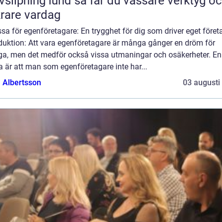
ing lund så får du vassare verktyg och
rare vardag
sa för egenföretagare: En trygghet för dig som driver eget föret
oduktion: Att vara egenföretagare är många gånger en dröm för
a, men det medför också vissa utmaningar och osäkerheter. En
 är att man som egenföretagare inte har...
a Albertsson
03 augusti