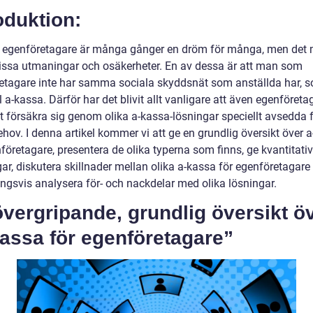
oduktion:
a egenföretagare är många gånger en dröm för många, men det
issa utmaningar och osäkerheter. En av dessa är att man som
etagare inte har samma sociala skyddsnät som anställda har, so
a-kassa. Därför har det blivit allt vanligare att även egenföreta
tt försäkra sig genom olika a-kassa-lösningar speciellt avsedda 
hov. I denna artikel kommer vi att ge en grundlig översikt över 
företagare, presentera de olika typerna som finns, ge kvantitati
ar, diskutera skillnader mellan olika a-kassa för egenföretagare
ingsvis analysera för- och nackdelar med olika lösningar.
vergripande, grundlig översikt ö
assa för egenföretagare”