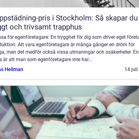
ppstädning-pris i Stockholm: Så skapar du 
ggt och trivsamt trapphus
sa för egenföretagare: En trygghet för dig som driver eget föret
oduktion: Att vara egenföretagare är många gånger en dröm för
a, men det medför också vissa utmaningar och osäkerheter. En
 är att man som egenföretagare inte har...
as Hellman
14 jul