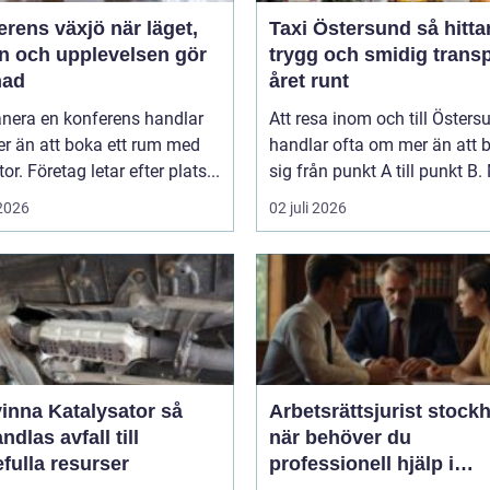
ns växjö när läget,
Taxi Östersund så hittar du
ön och upplevelsen gör
trygg och smidig trans
nad
året runt
anera en konferens handlar
Att resa inom och till Östers
r än att boka ett rum med
handlar ofta om mer än att b
or. Företag letar efter plats...
sig från punkt A till punkt B. 
 2026
02 juli 2026
inna Katalysator så
Arbetsrättsjurist stock
dlas avfall till
när behöver du
fulla resurser
professionell hjälp i
arbetslivet?