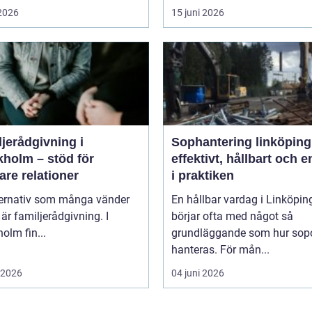
 2026
15 juni 2026
jerådgivning i
Sophantering linköping
kholm – stöd för
effektivt, hållbart och e
are relationer
i praktiken
lternativ som många vänder
En hållbar vardag i Linköpin
l är familjerådgivning. I
börjar ofta med något så
olm fin...
grundläggande som hur sop
hanteras. För mån...
i 2026
04 juni 2026