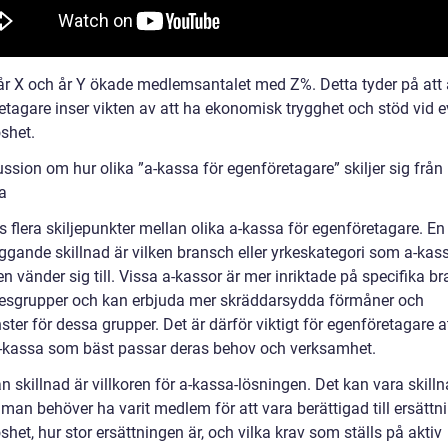
år X och år Y ökade medlemsantalet med Z%. Detta tyder på att al
etagare inser vikten av att ha ekonomisk trygghet och stöd vid e
shet.
ssion om hur olika ”a-kassa för egenföretagare” skiljer sig från
a
s flera skiljepunkter mellan olika a-kassa för egenföretagare. En
ggande skillnad är vilken bransch eller yrkeskategori som a-kas
n vänder sig till. Vissa a-kassor är mer inriktade på specifika b
rkesgrupper och kan erbjuda mer skräddarsydda förmåner och
ster för dessa grupper. Det är därför viktigt för egenföretagare a
a-kassa som bäst passar deras behov och verksamhet.
 skillnad är villkoren för a-kassa-lösningen. Det kan vara skilln
 man behöver ha varit medlem för att vara berättigad till ersättn
shet, hur stor ersättningen är, och vilka krav som ställs på aktiv