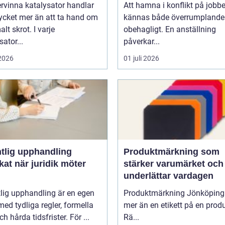
ervinna katalysator handlar
Att hamna i konflikt på jobb
cket mer än att ta hand om
kännas både överrumplande
t skrot. I varje
obehagligt. En anställning
sator...
påverkar...
 2026
01 juli 2026
ntlig upphandling
Produktmärkning som
idik möter
stärker varumärket och
underlättar vardagen
lig upphandling är en egen
Produktmärkning Jönköping
med tydliga regler, formella
mer än en etikett på en produ
ch hårda tidsfrister. För ...
Rä...