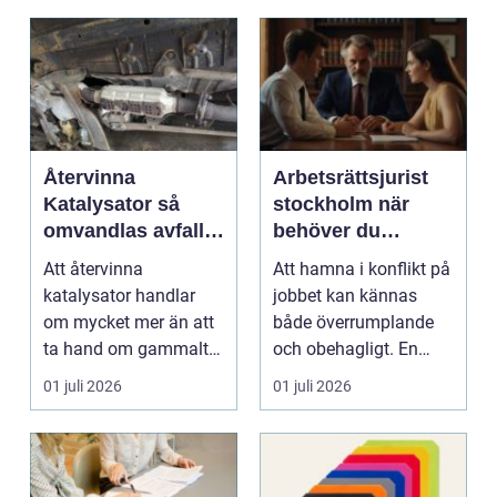
Återvinna
Arbetsrättsjurist
Katalysator så
stockholm när
omvandlas avfall
behöver du
till värdefulla
professionell hjälp
Att återvinna
Att hamna i konflikt på
resurser
i arbetslivet?
katalysator handlar
jobbet kan kännas
om mycket mer än att
både överrumplande
ta hand om gammalt
och obehagligt. En
skrot. I varje
anställning påverkar...
01 juli 2026
01 juli 2026
katalysator...