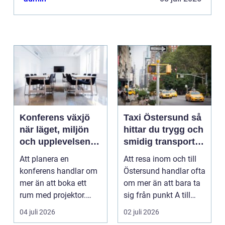
Konferens växjö
Taxi Östersund så
när läget, miljön
hittar du trygg och
och upplevelsen
smidig transport
gör skillnad
året runt
Att planera en
Att resa inom och till
konferens handlar om
Östersund handlar ofta
mer än att boka ett
om mer än att bara ta
rum med projektor.
sig från punkt A till
Företag letar efter
punkt B. M...
04 juli 2026
02 juli 2026
plats...