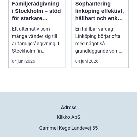
Familjerådgivning
Sophantering
i Stockholm – stöd
linköping effektivt,
för starkare
hållbart och enkelt
relationer
i praktiken
Ett alternativ som
En hållbar vardag i
många vänder sig till
Linköping börjar ofta
är familjerådgivning. I
med något så
Stockholm fin...
grundläggande som
hur sopor hanteras.
04 juni 2026
04 juni 2026
För mån...
Adress