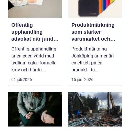
Offentlig
Produktmärkning
upphandling
som stärker
advokat när juridik
varumärket och
möter affär
underlättar
Offentlig upphandling
Produktmärkning
vardagen
är en egen värld med
Jönköping är mer än
tydliga regler, formella
en etikett på en
krav och hårda
produkt. Rä...
tidsfrister. För ...
01 juli 2026
15 juni 2026