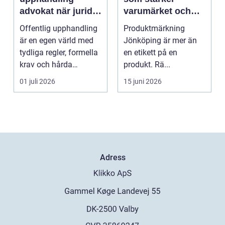
advokat när juridik
varumärket och
möter affär
underlättar
Offentlig upphandling
Produktmärkning
vardagen
är en egen värld med
Jönköping är mer än
tydliga regler, formella
en etikett på en
krav och hårda
produkt. Rä...
tidsfrister. För ...
01 juli 2026
15 juni 2026
Adress