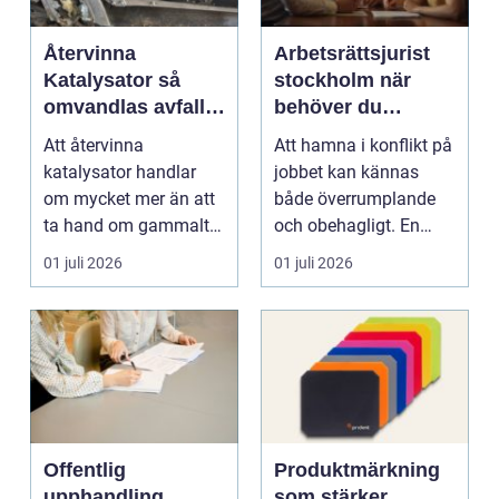
Återvinna
Arbetsrättsjurist
Katalysator så
stockholm när
omvandlas avfall
behöver du
till värdefulla
professionell hjälp
Att återvinna
Att hamna i konflikt på
resurser
i arbetslivet?
katalysator handlar
jobbet kan kännas
om mycket mer än att
både överrumplande
ta hand om gammalt
och obehagligt. En
skrot. I varje
anställning påverkar...
01 juli 2026
01 juli 2026
katalysator...
Offentlig
Produktmärkning
upphandling
som stärker