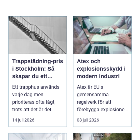
Trappstädning-pris
Atex och
i Stockholm: Så
explosionsskydd i
skapar du ett
modern industri
tryggt och trivsamt
Ett trapphus används
Atex är EU:s
trapphus
varje dag men
gemensamma
prioriteras ofta lågt,
regelverk för att
trots att det är det
förebygga explosioner
f&oum...
i arbetsmiljöer ...
14 juli 2026
08 juli 2026