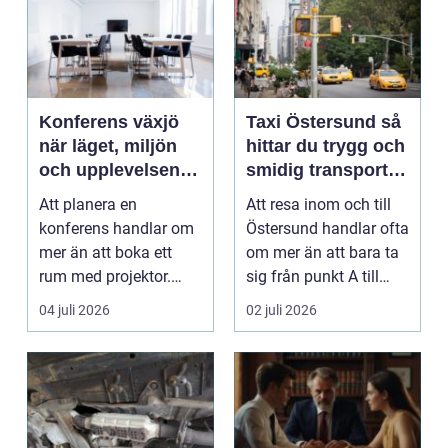
Konferens växjö
Taxi Östersund så
när läget, miljön
hittar du trygg och
och upplevelsen
smidig transport
gör skillnad
året runt
Att planera en
Att resa inom och till
konferens handlar om
Östersund handlar ofta
mer än att boka ett
om mer än att bara ta
rum med projektor.
sig från punkt A till
Företag letar efter
punkt B. M...
04 juli 2026
02 juli 2026
plats...