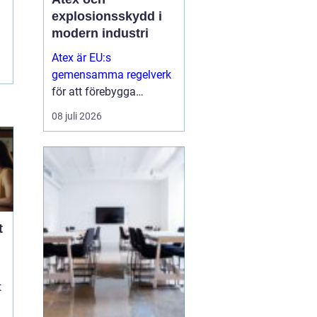
explosionsskydd i
modern industri
Atex är EU:s
gemensamma regelverk
för att förebygga
explosioner i
08 juli 2026
arbetsmiljöer där
brandfarliga gaser,
vätskor eller damm kan
skapa risker...
t
t