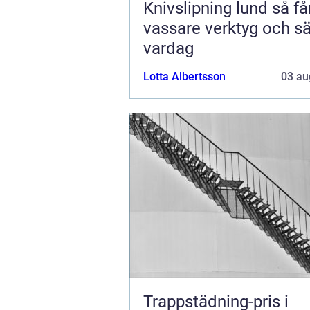
Knivslipning lund så får du
vassare verktyg och s
vardag
Lotta Albertsson
03 au
Trappstädning-pris i