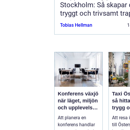
Stockholm: Så skapar 
tryggt och trivsamt tr
Tobias Hellman
1
Konferens växjö
Taxi Ö
när läget, miljön
så hitt
och upplevelsen
trygg 
gör skillnad
smidig
Att planera en
Att resa
året ru
konferens handlar
till Öste