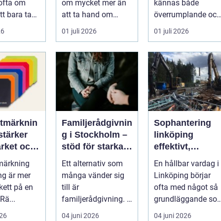
ofta om
om mycket mer än
kännas både
tt bara ta
att ta hand om
överrumplande och
punkt A till
gammalt skrot. I
obehagligt. En
26
01 juli 2026
01 juli 2026
M...
varje katalysator...
anställning
påverkar...
tmärknin
Familjerådgivnin
Sophantering
stärker
g i Stockholm –
linköping
rket och
stöd för starkare
effektivt,
ttar
relationer
hållbart och
märkning
Ett alternativ som
En hållbar vardag i
en
enkelt i
g är mer
många vänder sig
Linköping börjar
praktiken
kett på en
till är
ofta med något så
Rä...
familjerådgivning. I
grundläggande so
Stockholm fin...
hur sopor hanteras
026
04 juni 2026
04 juni 2026