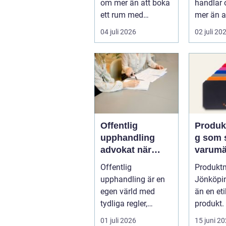
om mer än att boka
handlar 
ett rum med
mer än a
projektor. Företag
sig från 
04 juli 2026
02 juli 20
letar efter plats...
punkt B. 
Offentlig
Produk
upphandling
g som 
advokat när
varumä
juridik möter
underlä
Offentlig
Produkt
affär
vardag
upphandling är en
Jönköpin
egen värld med
än en eti
tydliga regler,
produkt. 
formella krav och
01 juli 2026
15 juni 2