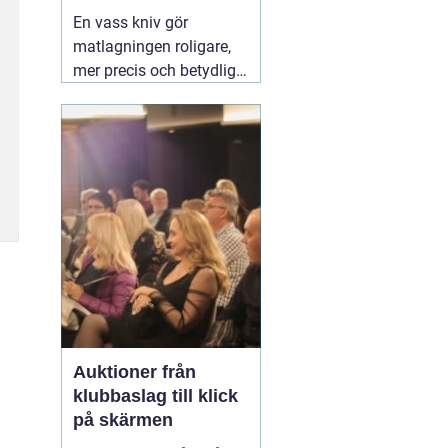
vardag
En vass kniv gör
matlagningen roligare,
mer precis och betydligt
säkrare. Samma sak
gäller för saxar,
trädgårdsredskap och
andra verktyg som
används dagligen.
Många i Lund funderar
på om de ska slipa
själva hemma eller
lämna in sina knivar.
03
augusti 2026
Auktioner från
klubbaslag till klick
på skärmen