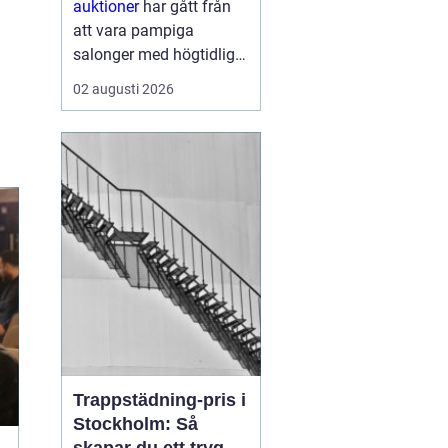
auktioner
har gått från
att vara pampiga
salonger med högtidliga
klubbeslag till att bli en
02 augusti 2026
vardaglig del av livet
online. I dag kan vem
som helst, oavsett
erfarenhet, köpa eller
sälja föremål genom
några få kli...
Trappstädning-pris i
Stockholm: Så