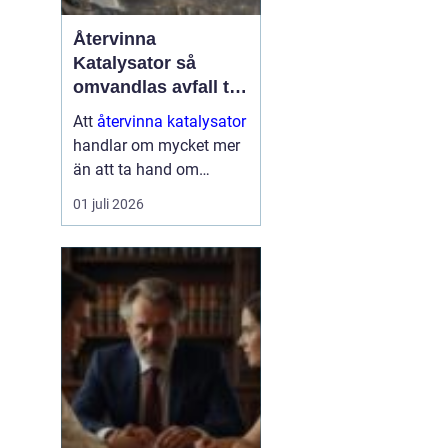
Återvinna
Katalysator så
omvandlas avfall till
värdefulla resurser
Att
återvinna katalysator
handlar om mycket mer
än att ta hand om
gammalt skrot. I varje
01 juli 2026
katalysator finns
värdefulla ädelmetaller
som kan användas igen
i nya produkter och
processer. När de
återvinns...