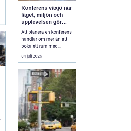
Konferens växjö när
läget, miljön och
upplevelsen gör
skillnad
Att planera en konferens
handlar om mer än att
boka ett rum med
projektor. Företag letar
04 juli 2026
efter platser som skapar
fokus, öppnar upp för
nya idéer och stärker
relationer i gruppen. I
Växjö finns
förutsättningar för just
detta: en tydlig
mötesstad med ...
m
.