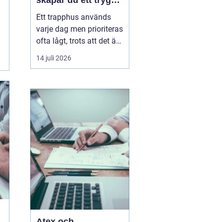
skapar du ett tryggt
och trivsamt
Ett trapphus används
trapphus
varje dag men prioriteras
ofta lågt, trots att det är
det första som möter
14 juli 2026
både boende,
hyresgäster och
besökare. Genom
professionell
trappstädning i
Stockholm får
fastigheten ...
Atex och