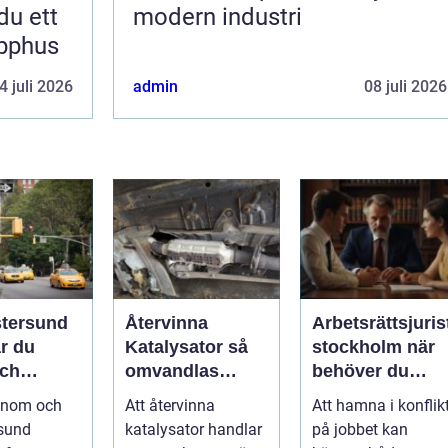
du ett
modern industri
apphus
4 juli 2026
admin
08 juli 2026
stersund
Återvinna
Arbetsrättsjuris
ar du
Katalysator så
stockholm när
och
omvandlas
behöver du
 transport
avfall till
professionell
 inom och
Att återvinna
Att hamna i konflik
nt
värdefulla
hjälp i
rsund
katalysator handlar
på jobbet kan
resurser
arbetslivet?