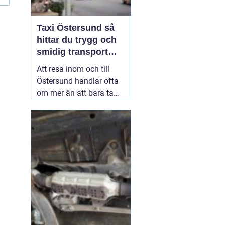
Taxi Östersund så
hittar du trygg och
smidig transport
året runt
Att resa inom och till
Östersund handlar ofta
om mer än att bara ta
sig från punkt A till
punkt B. Många vill
slippa bilköer, parkering
och stress, särskilt vid
resor till flygplatsen,
tidiga tågtider eller sena
kvällar. En väl
fungerande
02 juli 2026