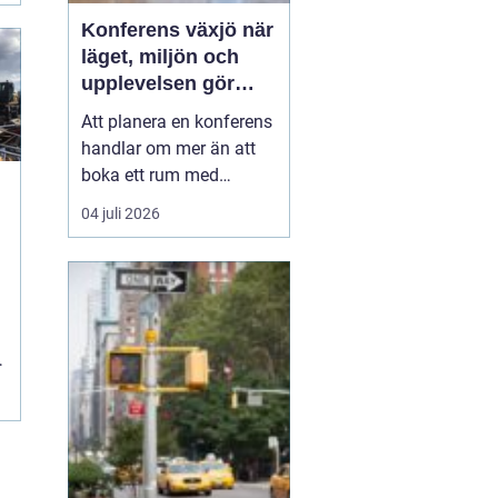
Konferens växjö när
läget, miljön och
upplevelsen gör
skillnad
Att planera en konferens
handlar om mer än att
boka ett rum med
projektor. Företag letar
04 juli 2026
efter platser som skapar
fokus, öppnar upp för
nya idéer och stärker
relationer i gruppen. I
Växjö finns
m
förutsättningar för just
.
detta: en tydlig
mötesstad med ...