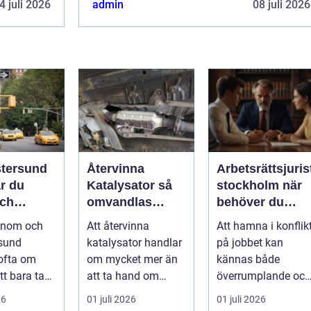
4 juli 2026
admin
08 juli 2026
stersund
Återvinna
Arbetsrättsjuris
ar du
Katalysator så
stockholm när
och
omvandlas
behöver du
 transport
avfall till
professionell
 inom och
Att återvinna
Att hamna i konflik
nt
värdefulla
hjälp i
rsund
katalysator handlar
på jobbet kan
resurser
arbetslivet?
ofta om
om mycket mer än
kännas både
tt bara ta
att ta hand om
överrumplande och
punkt A till
gammalt skrot. I
obehagligt. En
26
01 juli 2026
01 juli 2026
M...
varje katalysator...
anställning