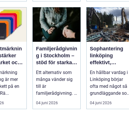
påverkar...
tmärknin
Familjerådgivnin
Sophantering
stärker
g i Stockholm –
linköping
rket och
stöd för starkare
effektivt,
ttar
relationer
hållbart och
märkning
Ett alternativ som
En hållbar vardag i
en
enkelt i
g är mer
många vänder sig
Linköping börjar
praktiken
kett på en
till är
ofta med något så
Rä...
familjerådgivning. I
grundläggande so
Stockholm fin...
hur sopor hanteras
026
04 juni 2026
04 juni 2026
För mån...