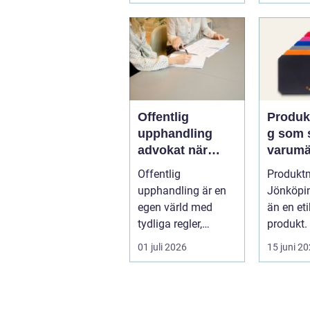
Offentlig
Produk
upphandling
g som 
advokat när
varumä
juridik möter
underlä
Offentlig
Produkt
affär
vardag
upphandling är en
Jönköpin
egen värld med
än en eti
tydliga regler,
produkt. 
formella krav och
01 juli 2026
15 juni 2
hårda tidsfrister. För
...