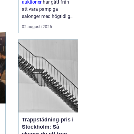
auktioner
har gått från
att vara pampiga
salonger med högtidliga
klubbeslag till att bli en
02 augusti 2026
vardaglig del av livet
online. I dag kan vem
som helst, oavsett
erfarenhet, köpa eller
sälja föremål genom
några få kli...
Trappstädning-pris i
Stockholm: Så