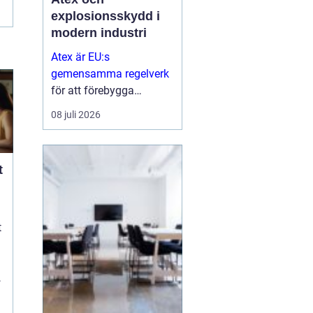
explosionsskydd i
modern industri
Atex är EU:s
gemensamma regelverk
för att förebygga
explosioner i
08 juli 2026
arbetsmiljöer där
brandfarliga gaser,
vätskor eller damm kan
t
skapa risker...
t