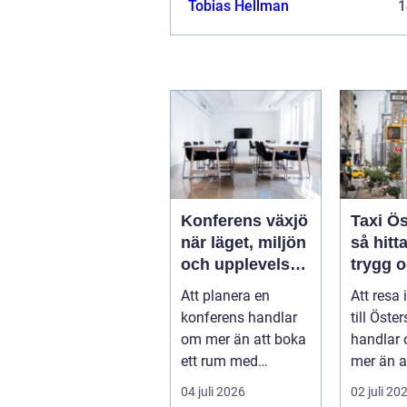
Tobias Hellman
1
Konferens växjö
Taxi Ö
när läget, miljön
så hitt
och upplevelsen
trygg 
gör skillnad
smidig
Att planera en
Att resa
året ru
konferens handlar
till Öste
om mer än att boka
handlar 
ett rum med
mer än a
projektor. Företag
sig från 
04 juli 2026
02 juli 20
letar efter plats...
punkt B. 