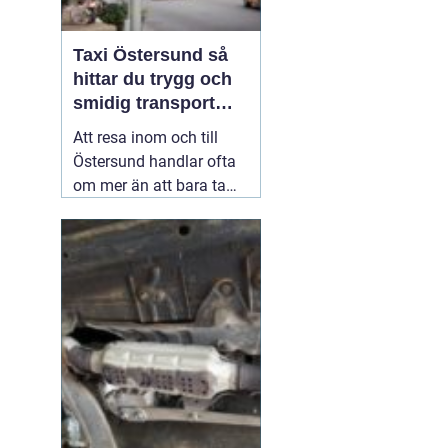
Taxi Östersund så
hittar du trygg och
smidig transport
året runt
Att resa inom och till
Östersund handlar ofta
om mer än att bara ta
sig från punkt A till
punkt B. Många vill
slippa bilköer, parkering
och stress, särskilt vid
resor till flygplatsen,
tidiga tågtider eller sena
kvällar. En väl
fungerande
02 juli 2026