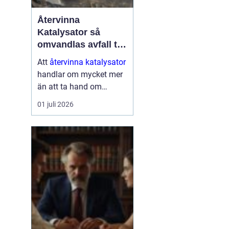
Återvinna
Katalysator så
omvandlas avfall till
värdefulla resurser
Att
återvinna katalysator
handlar om mycket mer
än att ta hand om
gammalt skrot. I varje
01 juli 2026
katalysator finns
värdefulla ädelmetaller
som kan användas igen
i nya produkter och
processer. När de
återvinns...