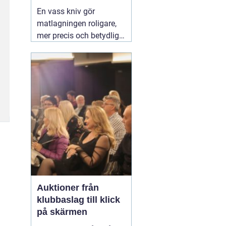
vardag
En vass kniv gör
matlagningen roligare,
mer precis och betydligt
säkrare. Samma sak
gäller för saxar,
trädgårdsredskap och
andra verktyg som
används dagligen.
Många i Lund funderar
på om de ska slipa
själva hemma eller
lämna in sina knivar.
03
augusti 2026
Auktioner från
klubbaslag till klick
på skärmen