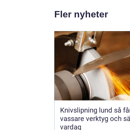
Fler nyheter
Knivslipning lund så får du
vassare verktyg och s
vardag