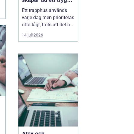
skapar du ett tryggt
och trivsamt
Ett trapphus används
trapphus
varje dag men prioriteras
ofta lågt, trots att det är
det första som möter
14 juli 2026
både boende,
hyresgäster och
besökare. Genom
professionell
trappstädning i
Stockholm får
fastigheten ...
Atex och