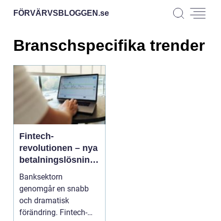
FÖRVÄRVSBLOGGEN.
se
Branschspecifika trender
Fintech-
revolutionen – nya
betalningslösning
ar som förändrar
Banksektorn
banksektorn
genomgår en snabb
och dramatisk
förändring. Fintech-