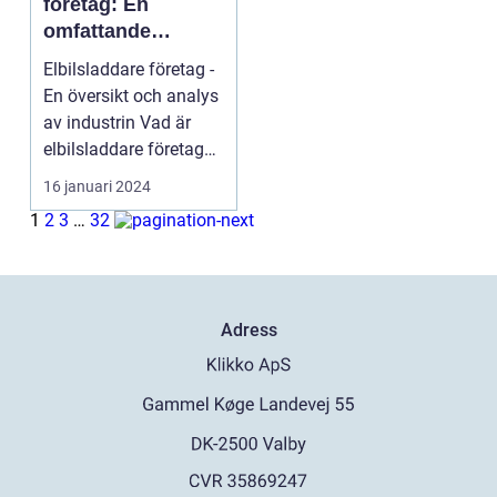
företag: En
omfattande
översikt över
Elbilsladdare företag -
industrin
En översikt och analys
av industrin Vad är
elbilsladdare företag?
Elbilsl...
16 januari 2024
1
2
3
…
32
Adress