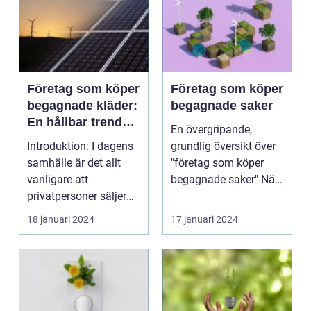
Företag som köper
Företag som köper
begagnade kläder:
begagnade saker
En hållbar trend
En övergripande,
för privatpersoner
Introduktion: I dagens
grundlig översikt över
samhälle är det allt
"företag som köper
vanligare att
begagnade saker" När
privatpersoner säljer
det kommer till att...
eller bidrar till åt...
18 januari 2024
17 januari 2024