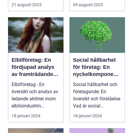
21 augusti 2025
09 augusti 2025
Elbilföretag: En
Social hållbarhet
fördjupad analys
för företag: En
av framträdande
nyckelkomponent i
aktörer och deras
framtidens
Elbilföretag - En
Social hållbarhet och
utveckling
affärsstrategier
översikt och analys av
företagande: En
ledande aktörer inom
översikt och förståelse
elbilsindustrin
Vad är social
Introduktion: Elbilfö...
hållbarhet för företag...
18 januari 2024
18 januari 2024