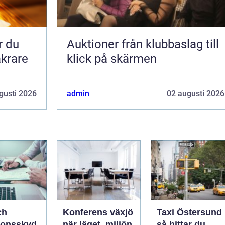
Auktioner från klubbaslag till
äkrare
klick på skärmen
gusti 2026
admin
02 augusti 2026
ch
Konferens växjö
Taxi Östersund
ionsskyd
när läget, miljön
så hittar du