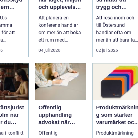
dern
och upplevelsen
trygg och
i
gör skillnad
smidig transpor
EU:s
Att planera en
Att resa inom och
året runt
amma
konferens handlar
till Östersund
 för att
om mer än att boka
handlar ofta om
ga
ett rum med
mer än att bara ta
er i
projektor. Företag
sig från punkt A till
26
04 juli 2026
02 juli 2026
jöer ...
letar efter plats...
punkt B. M...
ättsjurist
Offentlig
Produktmärkni
m när
upphandling
g som stärker
r du
advokat när
varumärket och
ionell
juridik möter
underlättar
a i konflikt
Offentlig
Produktmärkning
affär
vardagen