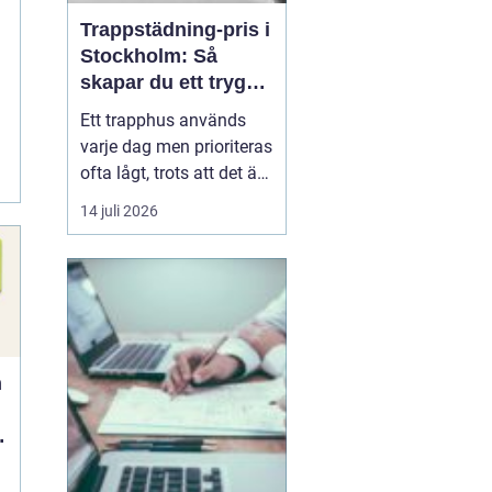
Trappstädning-pris i
t
Stockholm: Så
skapar du ett tryggt
och trivsamt
Ett trapphus används
trapphus
varje dag men prioriteras
ofta lågt, trots att det är
det första som möter
14 juli 2026
både boende,
hyresgäster och
besökare. Genom
professionell
trappstädning i
Stockholm får
n
fastigheten ...