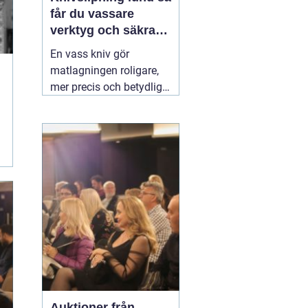
får du vassare
verktyg och säkrare
vardag
En vass kniv gör
matlagningen roligare,
mer precis och betydligt
säkrare. Samma sak
gäller för saxar,
trädgårdsredskap och
andra verktyg som
används dagligen.
Många i Lund funderar
på om de ska slipa
själva hemma eller
lämna in sina knivar.
03
augusti 2026
Auktioner från