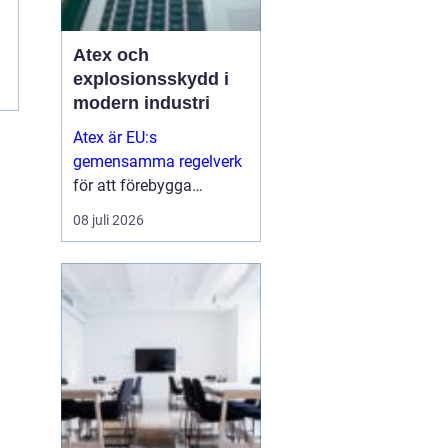
Atex och
explosionsskydd i
modern industri
Atex är EU:s
gemensamma regelverk
för att förebygga
explosioner i
08 juli 2026
arbetsmiljöer där
brandfarliga gaser,
vätskor eller damm kan
skapa risker...