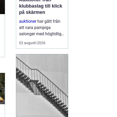
klubbaslag till klick
på skärmen
auktioner
har gått från
att vara pampiga
salonger med högtidliga
klubbeslag till att bli en
02 augusti 2026
vardaglig del av livet
online. I dag kan vem
som helst, oavsett
erfarenhet, köpa eller
sälja föremål genom
några få kli...