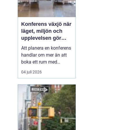
Konferens växjö när
läget, miljön och
upplevelsen gör
skillnad
Att planera en konferens
handlar om mer än att
boka ett rum med
projektor. Företag letar
04 juli 2026
efter platser som skapar
fokus, öppnar upp för
nya idéer och stärker
relationer i gruppen. I
Växjö finns
förutsättningar för just
detta: en tydlig
mötesstad med ...