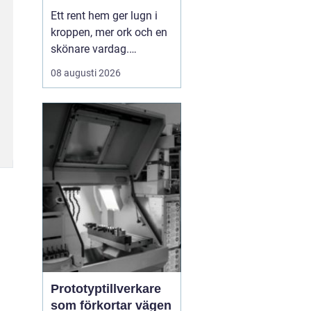
mer tid i vardagen
Ett rent hem ger lugn i
kroppen, mer ork och en
skönare vardag.
Samtidigt vet de flesta
08 augusti 2026
hur snabbt damm, disk
och smulor tar över när
jobbet, barnens
aktiviteter och allt annat
ska hinnas med. Allt fler
i Karlstad väljer därför
hemstädning som ett
sm...
Prototyptillverkare
som förkortar vägen