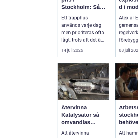
Stockholm: Så
d i mo
skapar du ett
industr
Ett trapphus
Atex är 
tryggt och
används varje dag
gemens
trivsamt
men prioriteras ofta
regelverk
trapphus
lågt, trots att det är
förebyg
det f&oum...
explosion
14 juli 2026
08 juli 20
arbetsmil
Återvinna
Arbetsr
Katalysator så
stockhol
omvandlas
behöve
avfall till
profess
Att återvinna
Att hamn
värdefulla
hjälp i