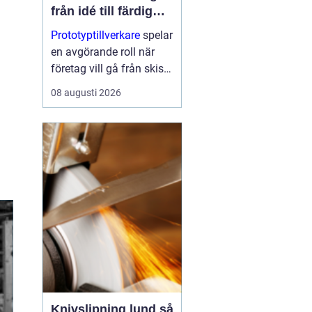
från idé till färdig
produkt
Prototyptillverkare
spelar
en avgörande roll när
företag vill gå från skiss
till fungerande produkt
08 augusti 2026
utan onödiga omvägar.
Med rätt partner går det
a...
Knivslipning lund så