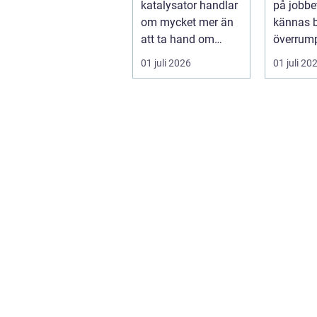
katalysator handlar
på jobbe
resurser
arbetsl
om mycket mer än
kännas 
att ta hand om
överrum
gammalt skrot. I
obehagli
01 juli 2026
01 juli 20
varje katalysator...
anställn
påverkar.