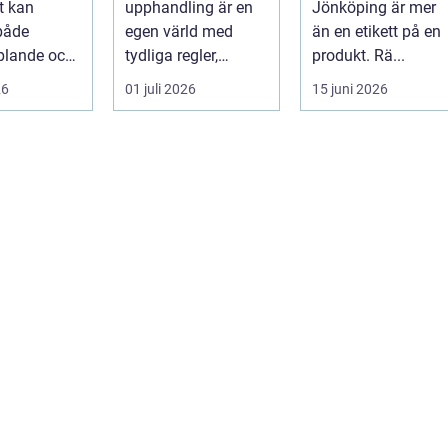
t kan
upphandling är en
Jönköping är mer
ivet?
både
egen värld med
än en etikett på en
plande och
tydliga regler,
produkt. Rä...
gt. En
formella krav och
26
01 juli 2026
15 juni 2026
ing
hårda tidsfrister. För
..
...