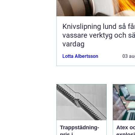
Knivslipning lund så får du
vassare verktyg och s
vardag
Lotta Albertsson
03 au
Trappstädning-
Atex o
pris i
explos