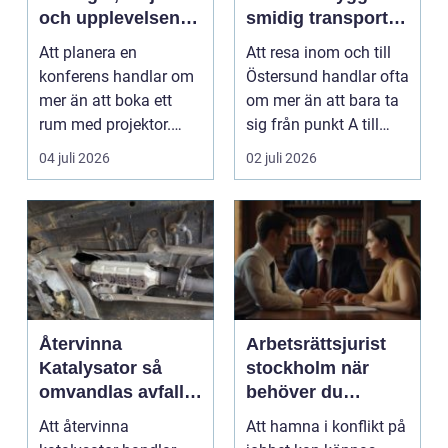
och upplevelsen
smidig transport
gör skillnad
året runt
Att planera en
Att resa inom och till
konferens handlar om
Östersund handlar ofta
mer än att boka ett
om mer än att bara ta
rum med projektor.
sig från punkt A till
Företag letar efter
punkt B. M...
04 juli 2026
02 juli 2026
plats...
Återvinna
Arbetsrättsjurist
Katalysator så
stockholm när
omvandlas avfall
behöver du
till värdefulla
professionell hjälp
Att återvinna
Att hamna i konflikt på
resurser
i arbetslivet?