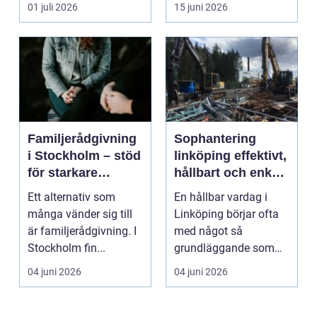
tidsfrister. För ...
01 juli 2026
15 juni 2026
Familjerådgivning
Sophantering
i Stockholm – stöd
linköping effektivt,
för starkare
hållbart och enkelt
relationer
i praktiken
Ett alternativ som
En hållbar vardag i
många vänder sig till
Linköping börjar ofta
är familjerådgivning. I
med något så
Stockholm fin...
grundläggande som
hur sopor hanteras.
04 juni 2026
04 juni 2026
För mån...