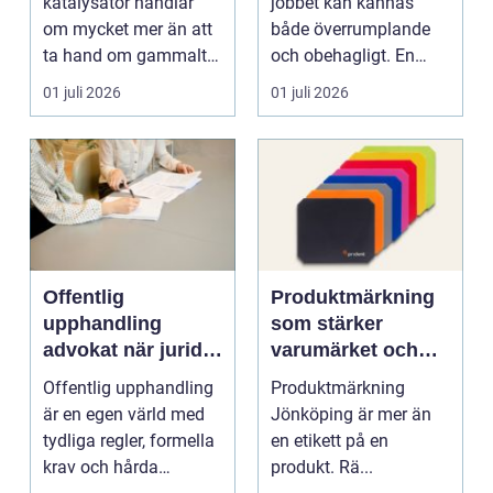
katalysator handlar
jobbet kan kännas
om mycket mer än att
både överrumplande
ta hand om gammalt
och obehagligt. En
skrot. I varje
anställning påverkar...
01 juli 2026
01 juli 2026
katalysator...
Offentlig
Produktmärkning
upphandling
som stärker
advokat när juridik
varumärket och
möter affär
underlättar
Offentlig upphandling
Produktmärkning
vardagen
är en egen värld med
Jönköping är mer än
tydliga regler, formella
en etikett på en
krav och hårda
produkt. Rä...