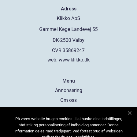
Adress
web:
www.klikko.dk
Menu
Annonsering
Om oss
Cookies
På vores website bruges cookies til at huske dine indstillinger,
Kontakta oss
statistik og personalisering af indhold og annoncer. Denne
Sitemap
information deles med tredjepart. Ved fortsat brug af websiden