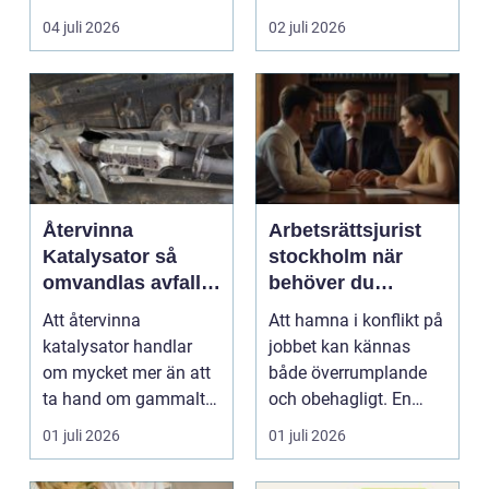
Företag letar efter
punkt B. M...
04 juli 2026
02 juli 2026
plats...
Återvinna
Arbetsrättsjurist
Katalysator så
stockholm när
omvandlas avfall
behöver du
till värdefulla
professionell hjälp
Att återvinna
Att hamna i konflikt på
resurser
i arbetslivet?
katalysator handlar
jobbet kan kännas
om mycket mer än att
både överrumplande
ta hand om gammalt
och obehagligt. En
skrot. I varje
anställning påverkar...
01 juli 2026
01 juli 2026
katalysator...