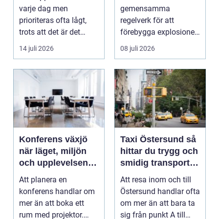
trapphus
varje dag men
gemensamma
prioriteras ofta lågt,
regelverk för att
trots att det är det
förebygga explosioner
f&oum...
i arbetsmiljöer ...
14 juli 2026
08 juli 2026
Konferens växjö
Taxi Östersund så
när läget, miljön
hittar du trygg och
och upplevelsen
smidig transport
gör skillnad
året runt
Att planera en
Att resa inom och till
konferens handlar om
Östersund handlar ofta
mer än att boka ett
om mer än att bara ta
rum med projektor.
sig från punkt A till