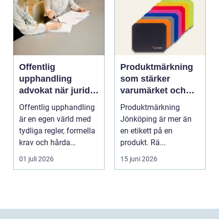
Offentlig
Produktmärkning
upphandling
som stärker
advokat när juridik
varumärket och
möter affär
underlättar
Offentlig upphandling
Produktmärkning
vardagen
är en egen värld med
Jönköping är mer än
tydliga regler, formella
en etikett på en
krav och hårda
produkt. Rä...
tidsfrister. För ...
01 juli 2026
15 juni 2026