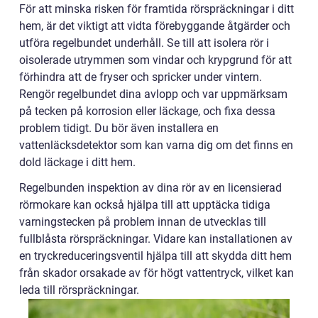
För att minska risken för framtida rörspräckningar i ditt
hem, är det viktigt att vidta förebyggande åtgärder och
utföra regelbundet underhåll. Se till att isolera rör i
oisolerade utrymmen som vindar och krypgrund för att
förhindra att de fryser och spricker under vintern.
Rengör regelbundet dina avlopp och var uppmärksam
på tecken på korrosion eller läckage, och fixa dessa
problem tidigt. Du bör även installera en
vattenläcksdetektor som kan varna dig om det finns en
dold läckage i ditt hem.
Regelbunden inspektion av dina rör av en licensierad
rörmokare kan också hjälpa till att upptäcka tidiga
varningstecken på problem innan de utvecklas till
fullblåsta rörspräckningar. Vidare kan installationen av
en tryckreduceringsventil hjälpa till att skydda ditt hem
från skador orsakade av för högt vattentryck, vilket kan
leda till rörspräckningar.