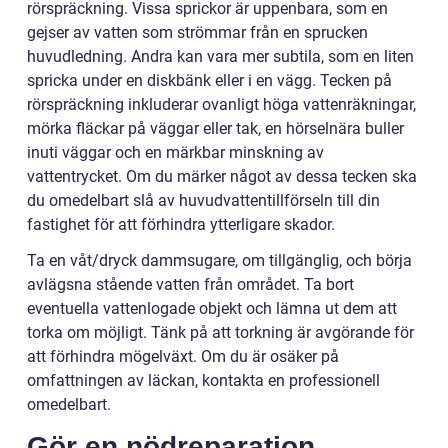
rörspräckning. Vissa sprickor är uppenbara, som en
gejser av vatten som strömmar från en sprucken
huvudledning. Andra kan vara mer subtila, som en liten
spricka under en diskbänk eller i en vägg. Tecken på
rörspräckning inkluderar ovanligt höga vattenräkningar,
mörka fläckar på väggar eller tak, en hörselnära buller
inuti väggar och en märkbar minskning av
vattentrycket. Om du märker något av dessa tecken ska
du omedelbart slå av huvudvattentillförseln till din
fastighet för att förhindra ytterligare skador.
Ta en våt/dryck dammsugare, om tillgänglig, och börja
avlägsna stående vatten från området. Ta bort
eventuella vattenlogade objekt och lämna ut dem att
torka om möjligt. Tänk på att torkning är avgörande för
att förhindra mögelväxt. Om du är osäker på
omfattningen av läckan, kontakta en professionell
omedelbart.
Gör en nödreparation