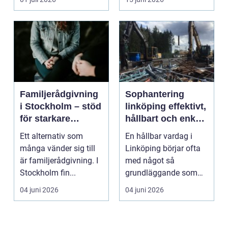
Familjerådgivning
Sophantering
i Stockholm – stöd
linköping effektivt,
för starkare
hållbart och enkelt
relationer
i praktiken
Ett alternativ som
En hållbar vardag i
många vänder sig till
Linköping börjar ofta
är familjerådgivning. I
med något så
Stockholm fin...
grundläggande som
hur sopor hanteras.
04 juni 2026
04 juni 2026
För mån...