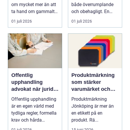
om mycket mer än att
både överrumplande
ta hand om gammalt
och obehagligt. En
skrot. I varje
anställning påverkar...
01 juli 2026
01 juli 2026
katalysator...
Offentlig
Produktmärkning
upphandling
som stärker
advokat när juridik
varumärket och
möter affär
underlättar
Offentlig upphandling
Produktmärkning
vardagen
är en egen värld med
Jönköping är mer än
tydliga regler, formella
en etikett på en
krav och hårda
produkt. Rä...
tidsfrister. För ...
01 juli 2026
15 juni 2026