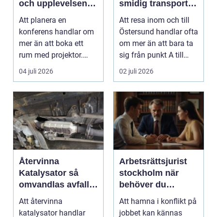
och upplevelsen
smidig transport
gör skillnad
året runt
Att planera en
Att resa inom och till
konferens handlar om
Östersund handlar ofta
mer än att boka ett
om mer än att bara ta
rum med projektor.
sig från punkt A till
Företag letar efter
punkt B. M...
04 juli 2026
02 juli 2026
plats...
Återvinna
Arbetsrättsjurist
Katalysator så
stockholm när
omvandlas avfall
behöver du
till värdefulla
professionell hjälp
Att återvinna
Att hamna i konflikt på
resurser
i arbetslivet?
katalysator handlar
jobbet kan kännas