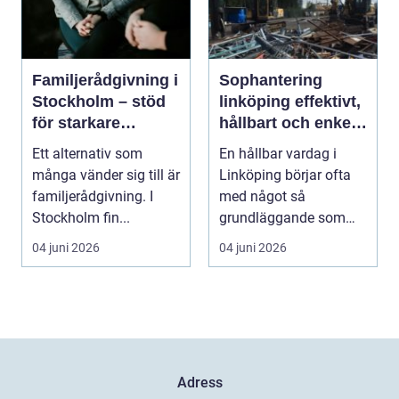
Familjerådgivning i
Sophantering
Stockholm – stöd
linköping effektivt,
för starkare
hållbart och enkelt
relationer
i praktiken
Ett alternativ som
En hållbar vardag i
många vänder sig till är
Linköping börjar ofta
familjerådgivning. I
med något så
Stockholm fin...
grundläggande som
hur sopor hanteras. För
04 juni 2026
04 juni 2026
mån...
Adress