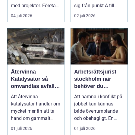
med projektor. Företag
sig från punkt A till
letar efter plats...
punkt B. M...
04 juli 2026
02 juli 2026
Återvinna
Arbetsrättsjurist
Katalysator så
stockholm när
omvandlas avfall
behöver du
till värdefulla
professionell hjälp
Att återvinna
Att hamna i konflikt på
resurser
i arbetslivet?
katalysator handlar om
jobbet kan kännas
mycket mer än att ta
både överrumplande
hand om gammalt
och obehagligt. En
skrot. I varje
anställning påverkar...
01 juli 2026
01 juli 2026
katalysator...