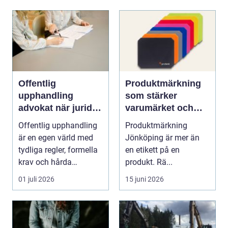
Offentlig
Produktmärkning
upphandling
som stärker
advokat när juridik
varumärket och
möter affär
underlättar
Offentlig upphandling
Produktmärkning
vardagen
är en egen värld med
Jönköping är mer än
tydliga regler, formella
en etikett på en
krav och hårda
produkt. Rä...
tidsfrister. För ...
01 juli 2026
15 juni 2026