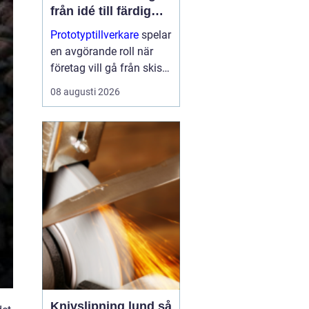
från idé till färdig
produkt
Prototyptillverkare
spelar
en avgörande roll när
företag vill gå från skiss
till fungerande produkt
08 augusti 2026
utan onödiga omvägar.
Med rätt partner går det
a...
Knivslipning lund så