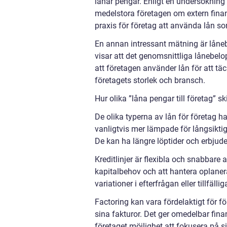
lånar pengar. Enligt en undersöknin
medelstora företagen om extern finans
praxis för företag att använda lån som
En annan intressant mätning är låneb
visar att det genomsnittliga lånebelo
att företagen använder lån för att tä
företagets storlek och bransch.
Hur olika ”låna pengar till företag” sk
De olika typerna av lån för företag h
vanligtvis mer lämpade för långsiktig 
De kan ha längre löptider och erbjuder
Kreditlinjer är flexibla och snabbare at
kapitalbehov och att hantera oplaner
variationer i efterfrågan eller tillfäl
Factoring kan vara fördelaktigt för f
sina fakturor. Det ger omedelbar finan
företaget möjlighet att fokusera på 