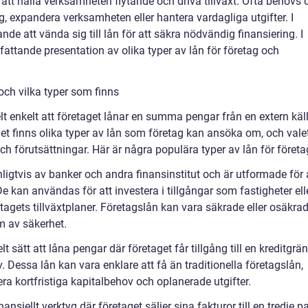
tt hålla verksamheten flytande och driva tillväxt. Ofta behövs 
ing, expandera verksamheten eller hantera vardagliga utgifter. I
de att vända sig till lån för att säkra nödvändig finansiering. I
attande presentation av olika typer av lån för företag och
 och vilka typer som finns
elt enkelt att företaget lånar en summa pengar från en extern käl
 Det finns olika typer av lån som företag kan ansöka om, och vale
ch förutsättningar. Här är några populära typer av lån för företa
ligtvis av banker och andra finansinstitut och är utformade för 
e kan användas för att investera i tillgångar som fastigheter ell
retagets tillväxtplaner. Företagslån kan vara säkrade eller osäkrad
m av säkerhet.
ibelt sätt att låna pengar där företaget får tillgång till en kreditgrä
Dessa lån kan vara enklare att få än traditionella företagslån,
era kortfristiga kapitalbehov och oplanerade utgifter.
ansiellt verktyg där företaget säljer sina fakturor till en tredje pa