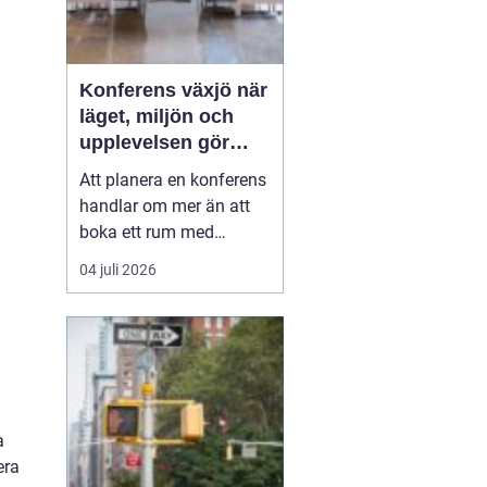
Konferens växjö när
läget, miljön och
upplevelsen gör
skillnad
Att planera en konferens
handlar om mer än att
boka ett rum med
projektor. Företag letar
04 juli 2026
efter platser som skapar
fokus, öppnar upp för
nya idéer och stärker
relationer i gruppen. I
Växjö finns
förutsättningar för just
detta: en tydlig
a
mötesstad med ...
era