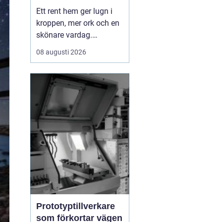
mer tid i vardagen
Ett rent hem ger lugn i
kroppen, mer ork och en
skönare vardag.
Samtidigt vet de flesta
08 augusti 2026
hur snabbt damm, disk
och smulor tar över när
jobbet, barnens
aktiviteter och allt annat
ska hinnas med. Allt fler
i Karlstad väljer därför
hemstädning som ett
sm...
Prototyptillverkare
som förkortar vägen