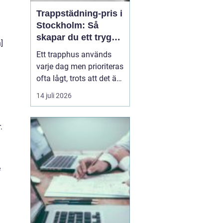
Trappstädning-pris i
Stockholm: Så
skapar du ett tryggt
]
och trivsamt
Ett trapphus används
trapphus
varje dag men prioriteras
ofta lågt, trots att det är
det första som möter
14 juli 2026
både boende,
hyresgäster och
besökare. Genom
.
professionell
trappstädning i
Stockholm får
e
fastigheten ...