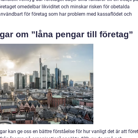
öretaget omedelbar likviditet och minskar risken för obetalda
t användbart för företag som har problem med kassaflödet och
gar om ”låna pengar till företag”
gar kan ge oss en bättre förståelse för hur vanligt det är att före