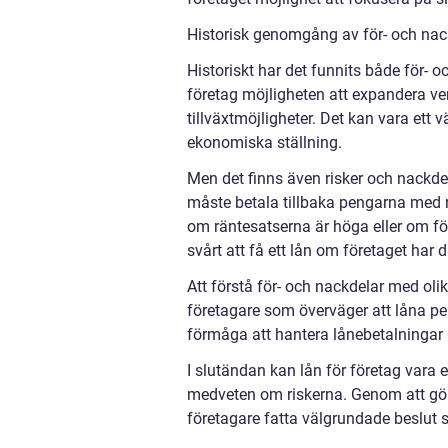
Historisk genomgång av för- och nack
Historiskt har det funnits både för- o
företag möjligheten att expandera ver
tillväxtmöjligheter. Det kan vara ett v
ekonomiska ställning.
Men det finns även risker och nackdel
måste betala tillbaka pengarna med r
om räntesatserna är höga eller om f
svårt att få ett lån om företaget har d
Att förstå för- och nackdelar med oli
företagare som överväger att låna pen
förmåga att hantera lånebetalningar 
I slutändan kan lån för företag vara e
medveten om riskerna. Genom att gör
företagare fatta välgrundade beslut 