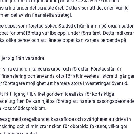
g från [namn på organisation] ansökte 43% av de små och
iering under det senaste året. Detta visar att det är en vanlig
 en del av sin finansiella strategi.
eloppet som företag söker. Statistik från [namn på organisation
ppet för småföretag var [belopp] under förra året. Detta indikerar
cka olika behov och att lånebeloppet kan variera beroende på
iljer sig från varandra
ar sina egna unika egenskaper och fördelar. Företagslån är
finansiering och används ofta för att investera i stora tillgångar
 företagare möjlighet att hantera stora investeringar över tid.
t få tillgång till, vilket gör dem idealiska för kortsiktiga
ade utgifter. De kan hjälpa företag att hantera säsongsbetonad
liga kassaflödesproblem.
öretag med oregelbundet kassaflöde och svårigheter att driva in
siering och eliminierar risken för obetalda fakturor, vilket ger
sin kärnverksamhet.