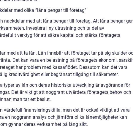
delar med olika ”låna pengar till företag”
ch nackdelar med att låna pengar till företag. Att låna pengar ger
ksamheten, investera i ny utrustning och ta del av
ärdefullt verktyg för att säkra kapital och stärka företagets
ar med att ta lån. Lån innebär att företaget tar på sig skulder o
änta. Det kan vara en belastning på företagets ekonomi, särskil
öretaget har problem med kassaflödet. Dessutom kan det vara
ålig kreditvärdighet eller begränsat tillgång till säkerheter.
ka typer av lån och deras historiska utveckling är avgörande för
gar. Det är viktigt att noggrant utvärdera företagets behov och
innan man tar ett beslut.
n värdefull finansieringskälla, men det är också viktigt att vara
a en noggrann analys och jämföra olika lånemöjligheter kan
som gynnar deras verksamhet på lång sikt.