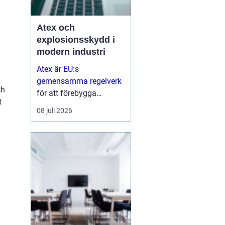
Atex och
explosionsskydd i
modern industri
Atex är EU:s
gemensamma regelverk
ch
för att förebygga
t
explosioner i
08 juli 2026
arbetsmiljöer där
brandfarliga gaser,
vätskor eller damm kan
skapa risker...