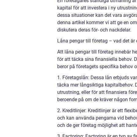
En företagares ständiga utmaning är a
kapital för att investera i ny utrustn
dessa situationer kan det vara avgöran
denna artikel kommer vi att ge en omf
diskutera deras för- och nackdelar.
Låna pengar till företag – vad det är
Att låna pengar till företag innebär h
för att täcka sina finansiella behov.
beror på företagets specifika behov o
1. Företagslån: Dessa lån erbjuds van
täcka mer långsiktiga kapitalbehov. D
utrustning, eller för att finansiera fö
beroende på om de kräver någon for
2. Kreditlinjer: Kreditlinjer är ett flex
och kan använda pengarna vid behov. 
och de ger företag möjlighet att hant
3. Factoring: Factoring är en typ av fin