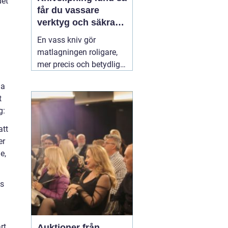
det
får du vassare
verktyg och säkrare
vardag
En vass kniv gör
matlagningen roligare,
mer precis och betydligt
säkrare. Samma sak
la
gäller för saxar,
t
trädgårdsredskap och
g:
andra verktyg som
används dagligen.
att
Många i Lund funderar
er
på om de ska slipa
e,
själva hemma eller
lämna in sina knivar.
03
ns
augusti 2026
rt
Auktioner från