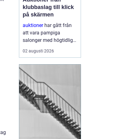
klubbaslag till klick
på skärmen
auktioner
har gått från
att vara pampiga
salonger med högtidliga
klubbeslag till att bli en
02 augusti 2026
vardaglig del av livet
online. I dag kan vem
som helst, oavsett
erfarenhet, köpa eller
sälja föremål genom
några få kli...
tag