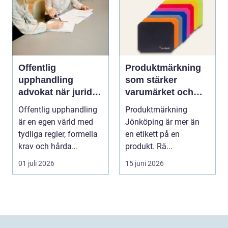
Offentlig
Produktmärkning
upphandling
som stärker
advokat när juridik
varumärket och
möter affär
underlättar
Offentlig upphandling
Produktmärkning
vardagen
är en egen värld med
Jönköping är mer än
tydliga regler, formella
en etikett på en
krav och hårda
produkt. Rä...
tidsfrister. För ...
01 juli 2026
15 juni 2026