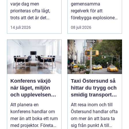
trapphus
varje dag men
gemensamma
prioriteras ofta lågt,
regelverk för att
trots att det är det
förebygga explosioner i
f&oum...
arbetsmiljöer ...
14 juli 2026
08 juli 2026
Konferens växjö
Taxi Östersund så
när läget, miljön
hittar du trygg och
och upplevelsen
smidig transport
gör skillnad
året runt
Att planera en
Att resa inom och till
konferens handlar om
Östersund handlar ofta
mer än att boka ett rum
om mer än att bara ta
med projektor. Företag
sig från punkt A till