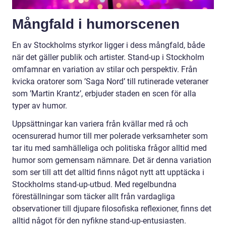
Mångfald i humorscenen
En av Stockholms styrkor ligger i dess mångfald, både
när det gäller publik och artister. Stand-up i Stockholm
omfamnar en variation av stilar och perspektiv. Från
kvicka oratorer som ’Saga Nord’ till rutinerade veteraner
som ’Martin Krantz’, erbjuder staden en scen för alla
typer av humor.
Uppsättningar kan variera från kvällar med rå och
ocensurerad humor till mer polerade verksamheter som
tar itu med samhälleliga och politiska frågor alltid med
humor som gemensam nämnare. Det är denna variation
som ser till att det alltid finns något nytt att upptäcka i
Stockholms stand-up-utbud. Med regelbundna
föreställningar som täcker allt från vardagliga
observationer till djupare filosofiska reflexioner, finns det
alltid något för den nyfikne stand-up-entusiasten.