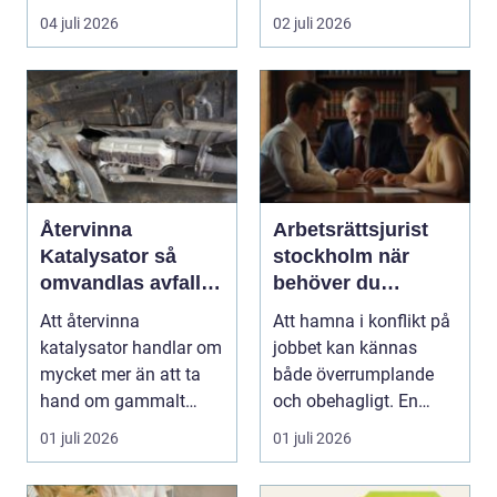
letar efter plats...
punkt B. M...
04 juli 2026
02 juli 2026
Återvinna
Arbetsrättsjurist
Katalysator så
stockholm när
omvandlas avfall
behöver du
till värdefulla
professionell hjälp
Att återvinna
Att hamna i konflikt på
resurser
i arbetslivet?
katalysator handlar om
jobbet kan kännas
mycket mer än att ta
både överrumplande
hand om gammalt
och obehagligt. En
skrot. I varje
anställning påverkar...
01 juli 2026
01 juli 2026
katalysator...