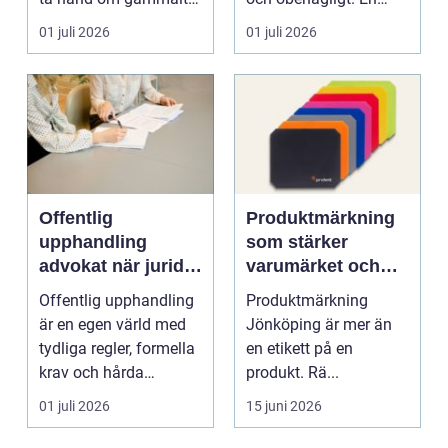
skrot. I varje
anställning påverkar...
01 juli 2026
01 juli 2026
katalysator...
Offentlig
Produktmärkning
upphandling
som stärker
advokat när juridik
varumärket och
möter affär
underlättar
Offentlig upphandling
Produktmärkning
vardagen
är en egen värld med
Jönköping är mer än
tydliga regler, formella
en etikett på en
krav och hårda
produkt. Rä...
tidsfrister. För ...
01 juli 2026
15 juni 2026