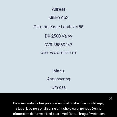
Adress
web:
www.klikko.dk
Menu
Annonsering
Om oss
Cookies
På vores website bruges cookies til at huske dine indstillinger,
Kontakta oss
statistik og personalisering af indhold og annoncer. Denne
Sitemap
information deles med tredjepart. Ved fortsat brug af websiden