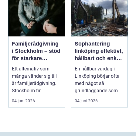
Familjerådgivning
Sophantering
i Stockholm – stöd
linköping effektivt,
för starkare
hållbart och enkelt
relationer
i praktiken
Ett alternativ som
En hållbar vardag i
många vänder sig till
Linköping börjar ofta
är familjerådgivning. I
med något så
Stockholm fin...
grundläggande som
hur sopor hanteras.
04 juni 2026
04 juni 2026
För mån...