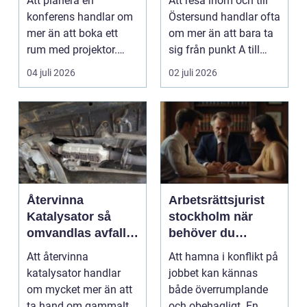
Att planera en
Att resa inom och till
konferens handlar om
Östersund handlar ofta
mer än att boka ett
om mer än att bara ta
rum med projektor.
sig från punkt A till
Företag letar efter
punkt B. M...
04 juli 2026
02 juli 2026
plats...
Återvinna
Arbetsrättsjurist
Katalysator så
stockholm när
omvandlas avfall
behöver du
till värdefulla
professionell hjälp
Att återvinna
Att hamna i konflikt på
resurser
i arbetslivet?
katalysator handlar
jobbet kan kännas
om mycket mer än att
både överrumplande
ta hand om gammalt
och obehagligt. En