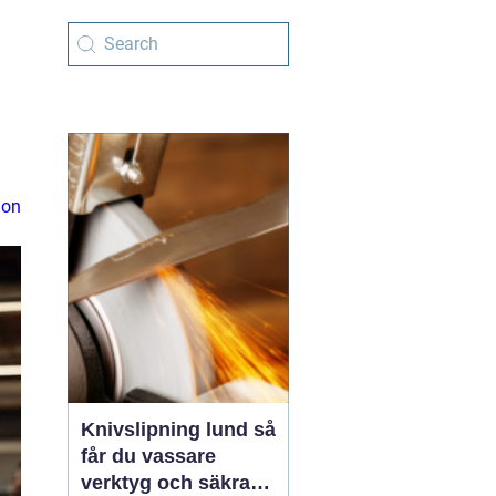
ion
Knivslipning lund så
får du vassare
verktyg och säkrare