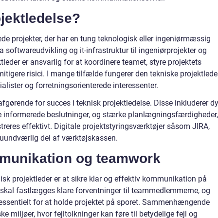
ojektledelse?
ede projekter, der har en tung teknologisk eller ingeniørmæssig
 softwareudvikling og it-infrastruktur til ingeniørprojekter og
leder er ansvarlig for at koordinere teamet, styre projektets
mitigere risici. I mange tilfælde fungerer den tekniske projektlede
lister og forretningsorienterede interessenter.
afgørende for succes i teknisk projektledelse. Disse inkluderer d
ffe informerede beslutninger, og stærke planlægningsfærdigheder,
treres effektivt. Digitale projektstyringsværktøjer såsom JIRA,
n uundværlig del af værktøjskassen.
mmunikation og teamwork
isk projektleder er at sikre klar og effektiv kommunikation på
er skal fastlægges klare forventninger til teammedlemmerne, og
 essentielt for at holde projektet på sporet. Sammenhængende
e miljøer, hvor fejltolkninger kan føre til betydelige fejl og