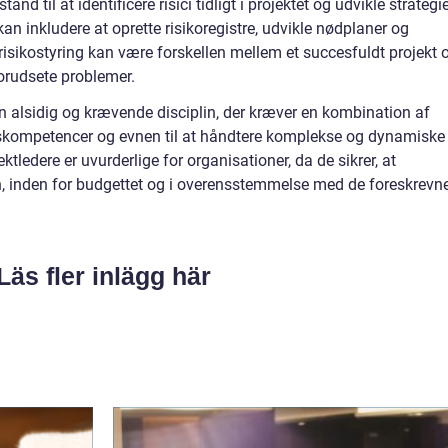
and til at identificere risici tidligt i projektet og udvikle strategi
kan inkludere at oprette risikoregistre, udvikle nødplaner og
v risikostyring kan være forskellen mellem et succesfuldt projekt 
uforudsete problemer.
en alsidig og krævende disciplin, der kræver en kombination af
eskompetencer og evnen til at håndtere komplekse og dynamiske
ktledere er uvurderlige for organisationer, da de sikrer, at
den, inden for budgettet og i overensstemmelse med de foreskrevn
Läs fler inlägg här