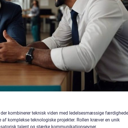
n, der kombinerer teknisk viden med ledelsesmæssige færdighede
e af komplekse teknologiske projekter. Rollen kræver en unik
nisatorisk talent og stærke kommunikationsevner.