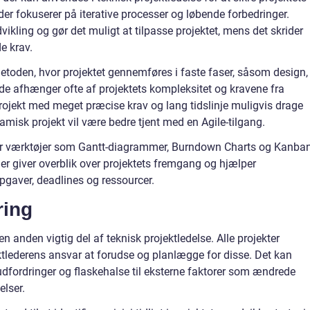
er fokuserer på iterative processer og løbende forbedringer.
ikling og gør det muligt at tilpasse projektet, mens det skrider
e krav.
toden, hvor projektet gennemføres i faste faser, såsom design,
ode afhænger ofte af projektets kompleksitet og kravene fra
projekt med meget præcise krav og lang tidslinje muligvis drage
amisk projekt vil være bedre tjent med en Agile-tilgang.
g er værktøjer som Gantt-diagrammer, Burndown Charts og Kanban
er giver overblik over projektets fremgang og hjælper
pgaver, deadlines og ressourcer.
ring
n anden vigtig del af teknisk projektledelse. Alle projekter
jektlederens ansvar at forudse og planlægge for disse. Det kan
 udfordringer og flaskehalse til eksterne faktorer som ændrede
elser.