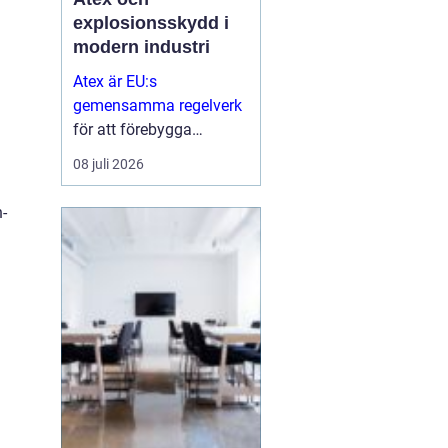
explosionsskydd i
modern industri
Atex är EU:s
gemensamma regelverk
för att förebygga
explosioner i
08 juli 2026
arbetsmiljöer där
brandfarliga gaser,
-
vätskor eller damm kan
skapa risker...