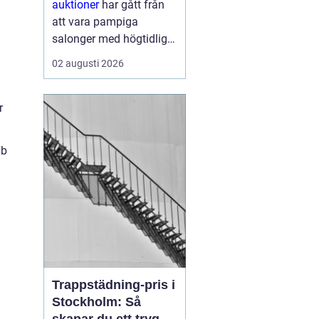
auktioner
har gått från
att vara pampiga
salonger med högtidliga
klubbeslag till att bli en
02 augusti 2026
vardaglig del av livet
online. I dag kan vem
som helst, oavsett
r
erfarenhet, köpa eller
sälja föremål genom
yb
några få kli...
Trappstädning-pris i
Stockholm: Så