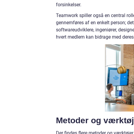
forsinkelser.
Teamwork spiller også en central rolle
gennemføres af en enkelt person; det
softwareudviklere, ingeniører, designe
hvert medlem kan bidrage med deres
Metoder og værktøje
Der findes flere metoder og værktøjer,