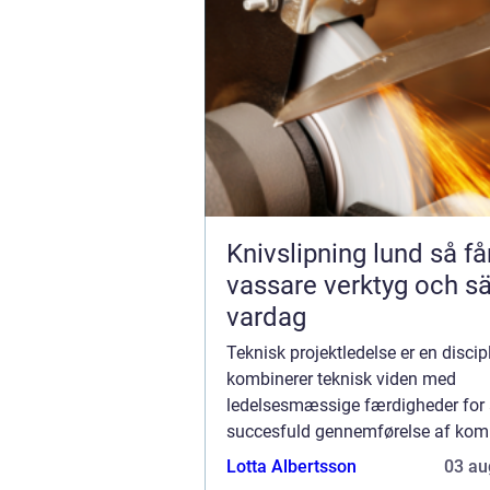
Knivslipning lund så får du
vassare verktyg och s
vardag
Teknisk projektledelse er en discipl
kombinerer teknisk viden med
ledelsesmæssige færdigheder for a
succesfuld gennemførelse af kom
teknologiske projekter. Rollen kræ
Lotta Albertsson
03 au
blanding af teknisk ekspert...