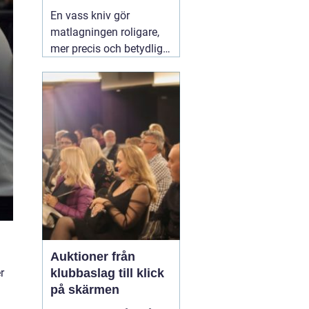
vardag
En vass kniv gör
matlagningen roligare,
mer precis och betydligt
säkrare. Samma sak
gäller för saxar,
trädgårdsredskap och
andra verktyg som
används dagligen.
Många i Lund funderar
på om de ska slipa
själva hemma eller
lämna in sina knivar.
03
augusti 2026
Auktioner från
r
klubbaslag till klick
på skärmen