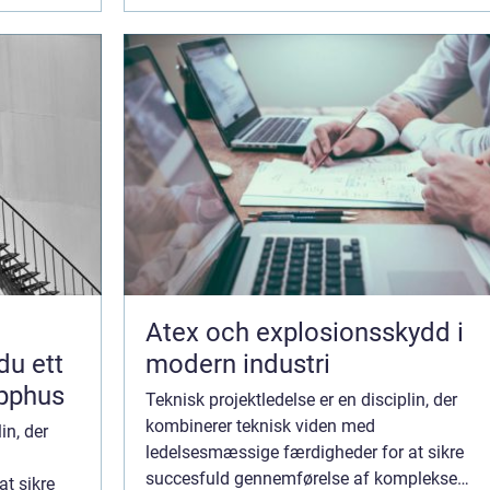
Atex och explosionsskydd i
du ett
modern industri
apphus
Teknisk projektledelse er en disciplin, der
kombinerer teknisk viden med
in, der
ledelsesmæssige færdigheder for at sikre
succesfuld gennemførelse af komplekse
t sikre