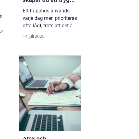
skapar du ett tryggt
och trivsamt
Ett trapphus används
trapphus
an
varje dag men prioriteras
ofta lågt, trots att det är
or
det första som möter
14 juli 2026
.
både boende,
hyresgäster och
besökare. Genom
professionell
trappstädning i
Stockholm får
fastigheten ...
Atex och