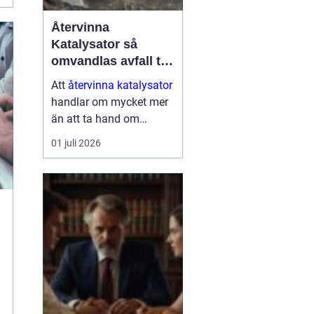
Återvinna
Katalysator så
omvandlas avfall till
värdefulla resurser
Att
återvinna katalysator
handlar om mycket mer
än att ta hand om
gammalt skrot. I varje
01 juli 2026
katalysator finns
värdefulla ädelmetaller
som kan användas igen
i nya produkter och
processer. När de
återvinns...