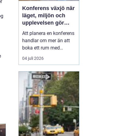
er
Konferens växjö när
läget, miljön och
og
upplevelsen gör
skillnad
Att planera en konferens
handlar om mer än att
boka ett rum med
projektor. Företag letar
e
04 juli 2026
efter platser som skapar
fokus, öppnar upp för
nya idéer och stärker
relationer i gruppen. I
Växjö finns
förutsättningar för just
detta: en tydlig
mötesstad med ...