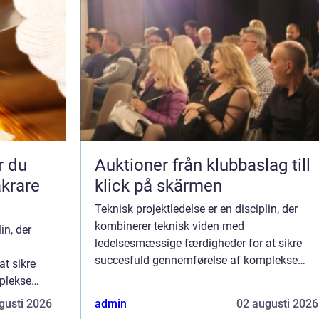
Auktioner från klubbaslag till
äkrare
klick på skärmen
Teknisk projektledelse er en disciplin, der
kombinerer teknisk viden med
in, der
ledelsesmæssige færdigheder for at sikre
succesfuld gennemførelse af komplekse
t sikre
teknologiske projekter. Rollen kræver en unik
plekse
blanding af teknisk ekspert...
ver en unik
gusti 2026
admin
02 augusti 2026