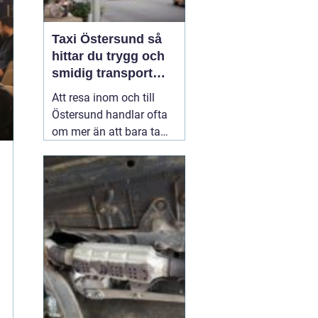
Taxi Östersund så
hittar du trygg och
smidig transport
året runt
Att resa inom och till
Östersund handlar ofta
om mer än att bara ta
sig från punkt A till
punkt B. Många vill
slippa bilköer, parkering
och stress, särskilt vid
resor till flygplatsen,
tidiga tågtider eller sena
kvällar. En väl
fungerande
02 juli 2026