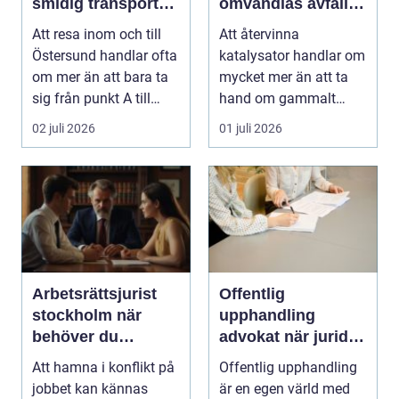
smidig transport
omvandlas avfall
året runt
till värdefulla
Att resa inom och till
Att återvinna
resurser
Östersund handlar ofta
katalysator handlar om
om mer än att bara ta
mycket mer än att ta
sig från punkt A till
hand om gammalt
punkt B. M...
skrot. I varje
02 juli 2026
01 juli 2026
katalysator...
Arbetsrättsjurist
Offentlig
stockholm när
upphandling
behöver du
advokat när juridik
professionell hjälp
möter affär
Att hamna i konflikt på
Offentlig upphandling
i arbetslivet?
jobbet kan kännas
är en egen värld med