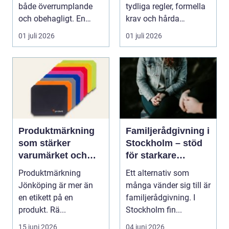
både överrumplande
tydliga regler, formella
och obehagligt. En
krav och hårda
anställning påverkar...
tidsfrister. För ...
01 juli 2026
01 juli 2026
Produktmärkning
Familjerådgivning i
som stärker
Stockholm – stöd
varumärket och
för starkare
underlättar
relationer
Produktmärkning
Ett alternativ som
vardagen
Jönköping är mer än
många vänder sig till är
en etikett på en
familjerådgivning. I
produkt. Rä...
Stockholm fin...
15 juni 2026
04 juni 2026