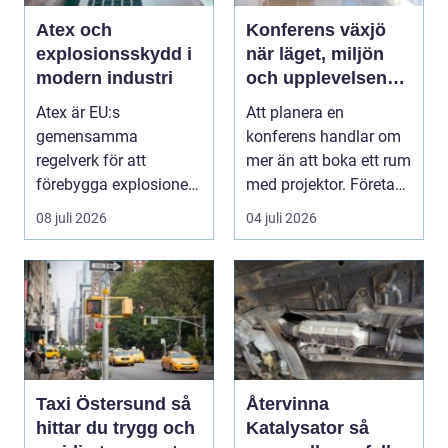
Atex och
Konferens växjö
explosionsskydd i
när läget, miljön
modern industri
och upplevelsen
gör skillnad
Atex är EU:s
Att planera en
gemensamma
konferens handlar om
regelverk för att
mer än att boka ett rum
förebygga explosioner i
med projektor. Företag
arbetsmiljöer ...
letar efter plats...
08 juli 2026
04 juli 2026
Taxi Östersund så
Återvinna
hittar du trygg och
Katalysator så