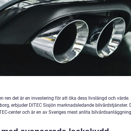
den ren det är en investering för att öka dess livslängd och värde.
borg, erbjuder DITEC Sisjön marknadsledande bilvårdstjänster. 
TEC-center och är en av Sveriges mest anlita bilvårdsanläggnin