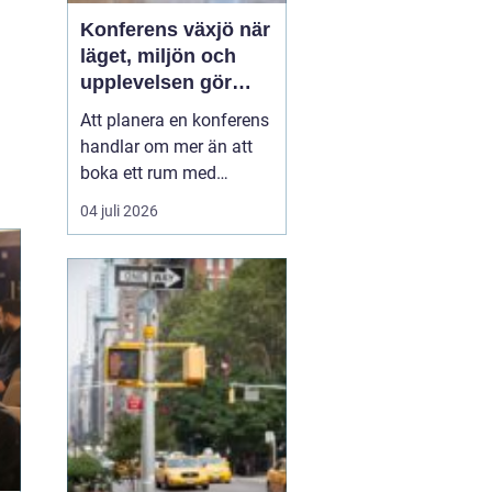
Konferens växjö när
läget, miljön och
upplevelsen gör
skillnad
Att planera en konferens
handlar om mer än att
boka ett rum med
projektor. Företag letar
04 juli 2026
efter platser som skapar
fokus, öppnar upp för
nya idéer och stärker
relationer i gruppen. I
Växjö finns
förutsättningar för just
detta: en tydlig
mötesstad med ...