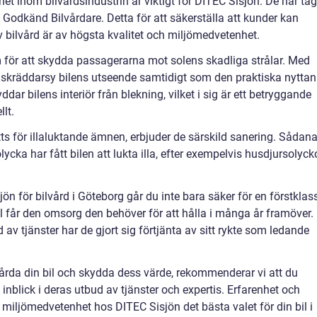
et inom bilvårdsindustrin är viktigt för DITEC Sisjön. De har tag
met Godkänd Bilvårdare. Detta för att säkerställa att kunder kan
v bilvård är av högsta kvalitet och miljömedvetenhet.
m för att skydda passagerarna mot solens skadliga strålar. Med
n skräddarsy bilens utseende samtidigt som den praktiska nyttan
ar bilens interiör från blekning, vilket i sig är ett betryggande
lt.
ts för illaluktande ämnen, erbjuder de särskild sanering. Sådan
cka har fått bilen att lukta illa, efter exempelvis husdjursolyck
jön för bilvård i Göteborg går du inte bara säker för en förstklas
bil får den omsorg den behöver för att hålla i många år framöver.
 av tjänster har de gjort sig förtjänta av sitt rykte som ledande
årda din bil och skydda dess värde, rekommenderar vi att du
nblick i deras utbud av tjänster och expertis. Erfarenhet och
miljömedvetenhet hos DITEC Sisjön det bästa valet för din bil i