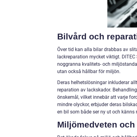
Bilvård och repara
Över tid kan alla bilar drabbas av sli
lackreparation mycket viktigt. DITEC
noggranna kvalitets- och miljöstandard
utan också hållbar för miljön.
Deras helhetslösningar inkluderar al
reparation av lackskador. Behandlin
önskemål, vilket innebär att varje fo
mindre olyckor, erbjuder deras bilsk
en bil som både ser ny ut och känns 
Miljömedveten och 