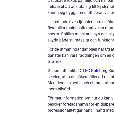
Det ökade fokus på miljö och hållbarh
initiativet att ansluta sig till Syste
känna sig trygga med att deras val a
Här erbjuds även tjänster som solfil
flera olika toningsalternativ kan ma
enorm. Solfilm minskar insyn och skydd
skydd både stilmässigt och funktionel
För de utmaningar där bilen har utsat
tjänster kan vara räddningen om en oly
eller rök.
Genom att anlita
DITEC Göteborg
Sis
service, utan du säkerställer att din 
Med deras expertis och ett brett utbud
inom bilvård.
För mer information om hur du kan v
besöker företagsnamn för en djupare i
professionalitet går hand i hand med 