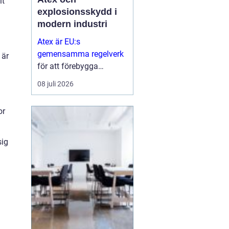
it
explosionsskydd i
modern industri
Atex är EU:s
gemensamma regelverk
 är
för att förebygga
explosioner i
08 juli 2026
arbetsmiljöer där
a
brandfarliga gaser,
or
vätskor eller damm kan
skapa risker...
sig