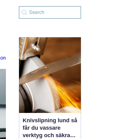
ion
Knivslipning lund så
får du vassare
verktyg och säkrare