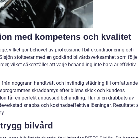
tion med kompetens och kvalitet
tage, vilket gör behovet av professionell bilrekonditionering och
 Sisjön stoltserar med en godkänd bilvårdsverksamhet som följe
er, vilket säkerställer att varje behandling inte bara är effektiv
lt från noggrann handtvätt och invändig städning till omfattande
gsprogrammen skräddarsys efter bilens skick och kundens
rdon får en perfekt anpassad behandling. Har bilen drabbats av
adeverkstad snabba och kostnadseffektiva lösningar. Resultatet 
ny.
trygg bilvård