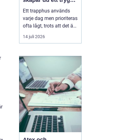
skapar du ett tryggt
och trivsamt
Ett trapphus används
trapphus
varje dag men prioriteras
ofta lågt, trots att det är
det första som möter
14 juli 2026
både boende,
hyresgäster och
besökare. Genom
r
professionell
trappstädning i
Stockholm får
fastigheten ...
är
Atex och