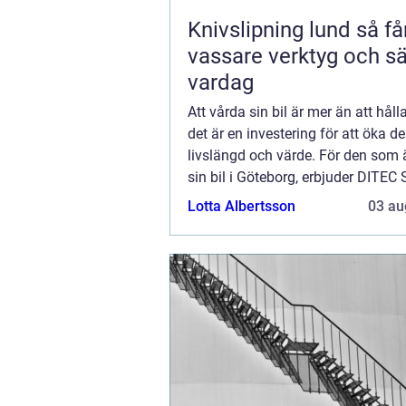
Knivslipning lund så får du
vassare verktyg och s
vardag
Att vårda sin bil är mer än att håll
det är en investering för att öka d
livslängd och värde. För den som
sin bil i Göteborg, erbjuder DITEC 
marknad...
Lotta Albertsson
03 au