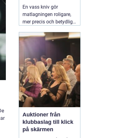
vardag
En vass kniv gör
matlagningen roligare,
mer precis och betydligt
säkrare. Samma sak
gäller för saxar,
trädgårdsredskap och
andra verktyg som
används dagligen.
Många i Lund funderar
på om de ska slipa
själva hemma eller
lämna in sina knivar.
03
augusti 2026
De
Auktioner från
gar
klubbaslag till klick
på skärmen