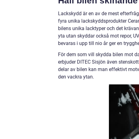
Håll bilen skinand
Lackskydd är en av de mest efterfrå
fyra unika lackskyddsprodukter Ceram
bilens unika lacktyper och det krävan
yta utan skyddar också mot repor, UV-
bevaras i upp till nio år ger en tryggh
För dem som vill skydda bilen mot dag
erbjuder DITEC Sisjön även stenskott
delar av bilen kan man effektivt mot
den vackra ytan.