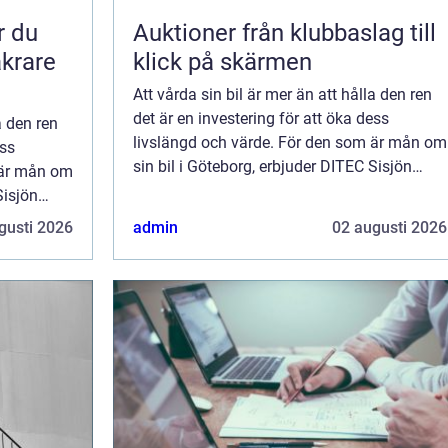
Auktioner från klubbaslag till
äkrare
klick på skärmen
Att vårda sin bil är mer än att hålla den ren
det är en investering för att öka dess
a den ren
livslängd och värde. För den som är mån om
ess
sin bil i Göteborg, erbjuder DITEC Sisjön
 är mån om
marknad...
Sisjön
gusti 2026
admin
02 augusti 2026