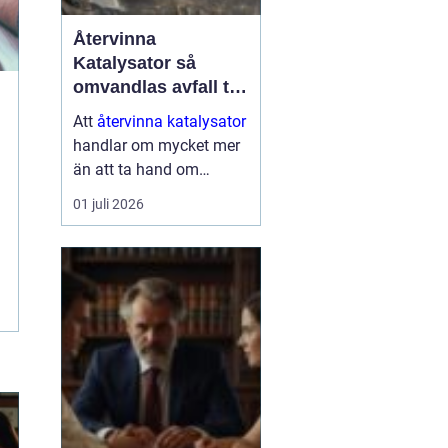
Återvinna
Katalysator så
omvandlas avfall till
värdefulla resurser
Att
återvinna katalysator
handlar om mycket mer
än att ta hand om
gammalt skrot. I varje
01 juli 2026
katalysator finns
värdefulla ädelmetaller
som kan användas igen
i nya produkter och
processer. När de
återvinns...