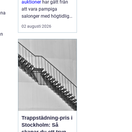
auktioner
har gått från
att vara pampiga
ina
salonger med högtidliga
a
klubbeslag till att bli en
02 augusti 2026
vardaglig del av livet
an
online. I dag kan vem
som helst, oavsett
erfarenhet, köpa eller
sälja föremål genom
några få kli...
Trappstädning-pris i
Stockholm: Så