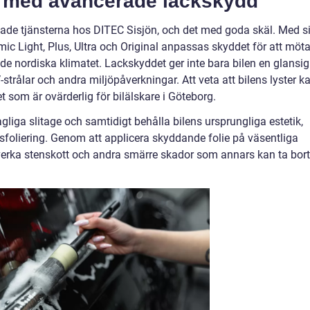
e med avancerade lackskydd
gade tjänsterna hos DITEC Sisjön, och det med goda skäl. Med s
ic Light, Plus, Ultra och Original anpassas skyddet för att möt
de nordiska klimatet. Lackskyddet ger inte bara bilen en glansig
strålar och andra miljöpåverkningar. Att veta att bilens lyster k
et som är ovärderlig för bilälskare i Göteborg.
liga slitage och samtidigt behålla bilens ursprungliga estetik,
sfoliering. Genom att applicera skyddande folie på väsentliga
verka stenskott och andra smärre skador som annars kan ta bort