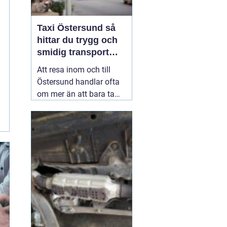
Taxi Östersund så
hittar du trygg och
smidig transport
året runt
Att resa inom och till
Östersund handlar ofta
om mer än att bara ta
sig från punkt A till
punkt B. Många vill
slippa bilköer, parkering
och stress, särskilt vid
resor till flygplatsen,
tidiga tågtider eller sena
kvällar. En väl
fungerande
02 juli 2026