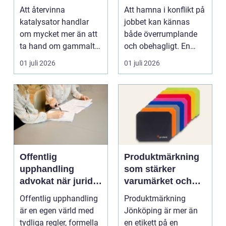
till värdefulla
professionell hjälp
Att återvinna
Att hamna i konflikt på
resurser
i arbetslivet?
katalysator handlar
jobbet kan kännas
om mycket mer än att
både överrumplande
ta hand om gammalt
och obehagligt. En
skrot. I varje
anställning påverkar...
01 juli 2026
01 juli 2026
katalysator...
Offentlig
Produktmärkning
upphandling
som stärker
advokat när juridik
varumärket och
möter affär
underlättar
Offentlig upphandling
Produktmärkning
vardagen
är en egen värld med
Jönköping är mer än
tydliga regler, formella
en etikett på en