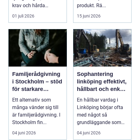
krav och hårda
produkt. Rä...
tidsfrister. För ...
01 juli 2026
15 juni 2026
Familjerådgivning
Sophantering
i Stockholm – stöd
linköping effektivt,
för starkare
hållbart och enkelt
relationer
i praktiken
Ett alternativ som
En hållbar vardag i
många vänder sig till
Linköping börjar ofta
är familjerådgivning. I
med något så
Stockholm fin...
grundläggande som
hur sopor hanteras.
04 juni 2026
04 juni 2026
För mån...