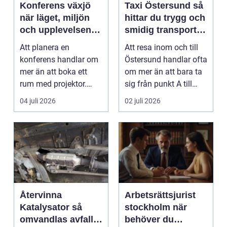
Konferens växjö
Taxi Östersund så
när läget, miljön
hittar du trygg och
och upplevelsen
smidig transport
gör skillnad
året runt
Att planera en
Att resa inom och till
konferens handlar om
Östersund handlar ofta
mer än att boka ett
om mer än att bara ta
rum med projektor.
sig från punkt A till
Företag letar efter
punkt B. M...
04 juli 2026
02 juli 2026
plats...
Återvinna
Arbetsrättsjurist
Katalysator så
stockholm när
omvandlas avfall
behöver du