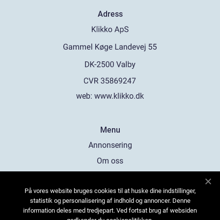
Adress
web:
www.klikko.dk
Menu
Annonsering
Om oss
Cookies
På vores website bruges cookies til at huske dine indstillinger,
Kontakta oss
statistik og personalisering af indhold og annoncer. Denne
Sitemap
information deles med tredjepart. Ved fortsat brug af websiden