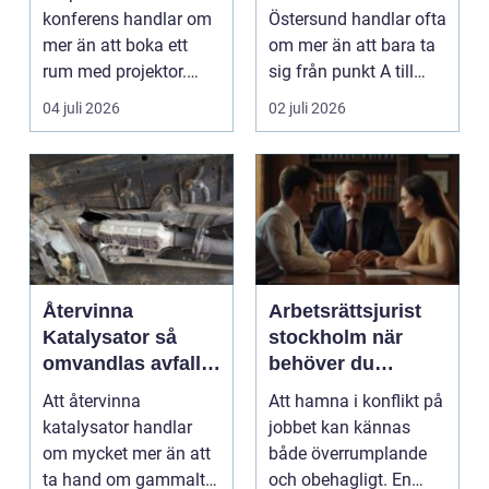
konferens handlar om
Östersund handlar ofta
mer än att boka ett
om mer än att bara ta
rum med projektor.
sig från punkt A till
Företag letar efter
punkt B. M...
04 juli 2026
02 juli 2026
plats...
Återvinna
Arbetsrättsjurist
Katalysator så
stockholm när
omvandlas avfall
behöver du
till värdefulla
professionell hjälp
Att återvinna
Att hamna i konflikt på
resurser
i arbetslivet?
katalysator handlar
jobbet kan kännas
om mycket mer än att
både överrumplande
ta hand om gammalt
och obehagligt. En