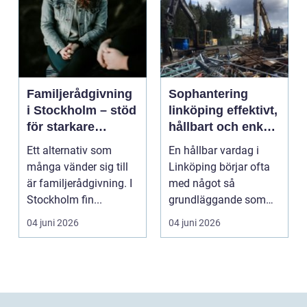
Familjerådgivning
Sophantering
i Stockholm – stöd
linköping effektivt,
för starkare
hållbart och enkelt
relationer
i praktiken
Ett alternativ som
En hållbar vardag i
många vänder sig till
Linköping börjar ofta
är familjerådgivning. I
med något så
Stockholm fin...
grundläggande som
hur sopor hanteras.
04 juni 2026
04 juni 2026
För mån...