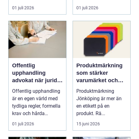
skrot. I varje
anställning påverkar...
01 juli 2026
01 juli 2026
katalysator...
Offentlig
Produktmärkning
upphandling
som stärker
advokat när juridik
varumärket och
möter affär
underlättar
Offentlig upphandling
Produktmärkning
vardagen
är en egen värld med
Jönköping är mer än
tydliga regler, formella
en etikett på en
krav och hårda
produkt. Rä...
tidsfrister. För ...
01 juli 2026
15 juni 2026