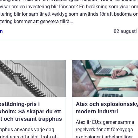
visar om en investering blir lönsam? En beräkning som visar om
stering blir lönsam är ett verktyg som används för att bedöma o
tering kommer att generera tillrä...
n
02 augusti
städning-pris i
Atex och explosionssky
kholm: Så skapar du ett
modern industri
t och trivsamt trapphus
Atex är EU:s gemensamma
apphus används varje dag
regelverk för att förebygga
ioriteras ofta lågt, trots att
explosioner i arbetsmiljöer ...