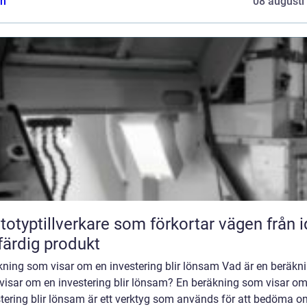
n
08 augusti
totyptillverkare som förkortar vägen från 
l färdig produkt
kning som visar om en investering blir lönsam Vad är en beräkn
visar om en investering blir lönsam? En beräkning som visar om
stering blir lönsam är ett verktyg som används för att bedöma o