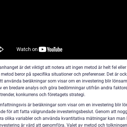
hanget är det viktigt att notera att ingen metod är helt fel eller 
 metod beror på specifika situationer och preferenser. Det är oc
 att använda beräkningar som visar om en investering blir lönsa
av en bredare analys och göra bedömningar utifrån andra faktor
render, konkurrens och företagets strategi.
attningsvis är beräkningar som visar om en investering blir l
de för att fatta välgrundade investeringsbeslut. Genom att nog
ra olika variabler och använda kvantitativa mätningar kan ma
nvestering är värd att genomföra. Valet av metod och tolkninge