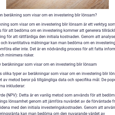
en beräkning som visar om en investering blir lönsam?
kning som visar om en investering blir lönsam är ett verktyg so
 för att bedöma om en investering kommer att generera tillräckl
ng för att rättfärdiga den initiala kostnaden. Genom att analyse
r och kvantitativa mätningar kan man bedöma om en investering
mföra eller inte. Det är en nödvändig process för att fatta info
ch minimera risker.
v beräkningar som visar om en investering blir lönsam
s olika typer av beräkningar som visar om en investering blir lö
et av metod beror på tillgängliga data och specifika mål. De pop
na inkluderar:
rde (NPV): Detta är en vanlig metod som används för att bedöm
rings lönsamhet genom att jämföra nuvärdet av de förväntade f
ödena med den initiala investeringskostnaden. Genom att anvä
eringsränta kan man bedöma om den nuvarande värdet av