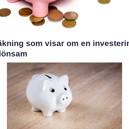
äkning som visar om en investeri
 lönsam