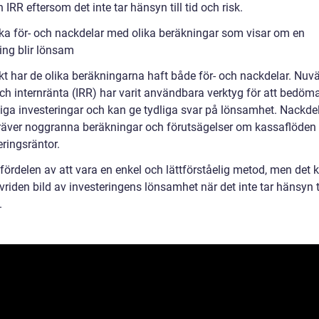
IRR eftersom det inte tar hänsyn till tid och risk.
ska för- och nackdelar med olika beräkningar som visar om en
ing blir lönsam
skt har de olika beräkningarna haft både för- och nackdelar. Nuv
ch internränta (IRR) har varit användbara verktyg för att bedöm
tiga investeringar och kan ge tydliga svar på lönsamhet. Nackde
kräver noggranna beräkningar och förutsägelser om kassaflöden
ringsräntor.
fördelen av att vara en enkel och lättförståelig metod, men det 
riden bild av investeringens lönsamhet när det inte tar hänsyn ti
.