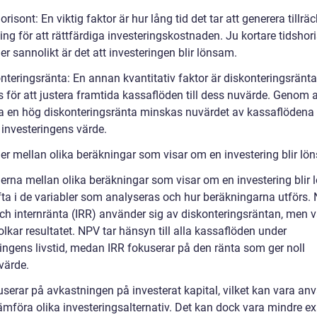
orisont: En viktig faktor är hur lång tid det tar att generera tillräc
ng för att rättfärdiga investeringskostnaden. Ju kortare tidshori
r sannolikt är det att investeringen blir lönsam.
onteringsränta: En annan kvantitativ faktor är diskonteringsränt
 för att justera framtida kassaflöden till dess nuvärde. Genom a
 en hög diskonteringsränta minskas nuvärdet av kassaflödena
investeringens värde.
der mellan olika beräkningar som visar om en investering blir l
derna mellan olika beräkningar som visar om en investering blir
ofta i de variabler som analyseras och hur beräkningarna utförs.
ch internränta (IRR) använder sig av diskonteringsräntan, men va
olkar resultatet. NPV tar hänsyn till alla kassaflöden under
ringens livstid, medan IRR fokuserar på den ränta som ger noll
värde.
userar på avkastningen på investerat kapital, vilket kan vara an
jämföra olika investeringsalternativ. Det kan dock vara mindre e