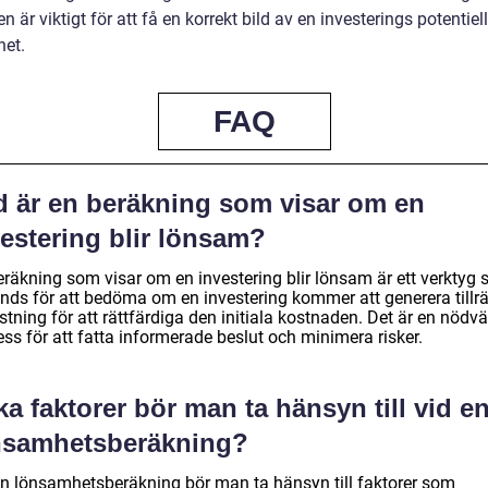
en är viktigt för att få en korrekt bild av en investerings potentiel
et.
FAQ
d är en beräkning som visar om en
estering blir lönsam?
eräkning som visar om en investering blir lönsam är ett verktyg
nds för att bedöma om en investering kommer att generera tillrä
tning för att rättfärdiga den initiala kostnaden. Det är en nödv
ss för att fatta informerade beslut och minimera risker.
ka faktorer bör man ta hänsyn till vid e
nsamhetsberäkning?
en lönsamhetsberäkning bör man ta hänsyn till faktorer som