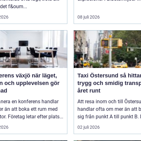
 det f&oum...
 2026
08 juli 2026
ns växjö när läget,
Taxi Östersund så hittar du
ön och upplevelsen gör
trygg och smidig trans
nad
året runt
anera en konferens handlar
Att resa inom och till Östers
r än att boka ett rum med
handlar ofta om mer än att b
or. Företag letar efter plats...
sig från punkt A till punkt B. 
 2026
02 juli 2026