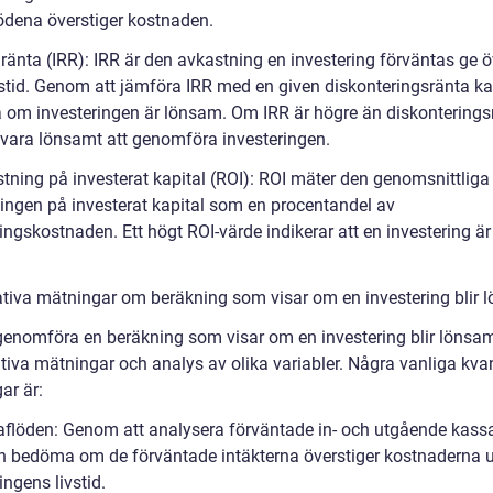
ödena överstiger kostnaden.
nränta (IRR): IRR är den avkastning en investering förväntas ge ö
vstid. Genom att jämföra IRR med en given diskonteringsränta 
om investeringen är lönsam. Om IRR är högre än diskonterings
 vara lönsamt att genomföra investeringen.
tning på investerat kapital (ROI): ROI mäter den genomsnittliga 
ingen på investerat kapital som en procentandel av
ingskostnaden. Ett högt ROI-värde indikerar att en investering är
.
ativa mätningar om beräkning som visar om en investering blir
 genomföra en beräkning som visar om en investering blir lönsa
tiva mätningar och analys av olika variabler. Några vanliga kvan
ar är:
aflöden: Genom att analysera förväntade in- och utgående kass
 bedöma om de förväntade intäkterna överstiger kostnaderna 
ingens livstid.