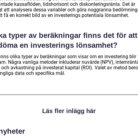
äntade kassaflöden, tidshorisont och diskonteringsränta. Det är
igt att analysera dessa variabler och göra noggranna bedömning
tt få en korrekt bild av en investerings potentiala lönsamhet.
ka typer av beräkningar finns det för att
döma en investerings lönsamhet?
inns olika typer av beräkningar som visar om en investering blir
am. Några vanliga metoder inkluderar nuvärde (NPV), internränt
 och avkastning på investerat kapital (ROI). Valet av metod bero
ängliga data och specifika mål.
Läs fler inlägg här
 nyheter