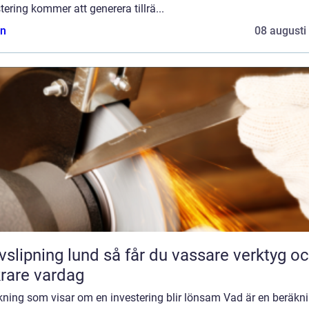
tering kommer att generera tillrä...
n
08 augusti
ing lund så får du vassare verktyg och
rare vardag
kning som visar om en investering blir lönsam Vad är en beräkn