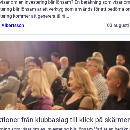
visar om en investering blir lönsam? En beräkning som visar om
stering blir lönsam är ett verktyg som används för att bedöma o
tering kommer att generera tillrä...
a Albertsson
03 augusti
Auktioner från klubbaslag till klick på skärme
kning som visar om en investering blir lönsam Vad är en beräkn