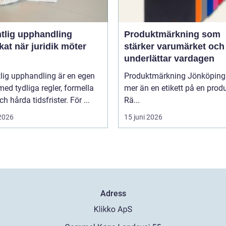
ntlig upphandling
Produktmärkning som
idik möter
stärker varumärket och
underlättar vardagen
lig upphandling är en egen
Produktmärkning Jönköping
med tydliga regler, formella
mer än en etikett på en produ
ch hårda tidsfrister. För ...
Rä...
 2026
15 juni 2026
Adress