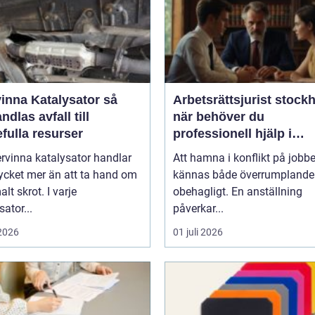
inna Katalysator så
Arbetsrättsjurist stock
dlas avfall till
när behöver du
fulla resurser
professionell hjälp i
arbetslivet?
ervinna katalysator handlar
Att hamna i konflikt på jobb
cket mer än att ta hand om
kännas både överrumplande
t skrot. I varje
obehagligt. En anställning
sator...
påverkar...
 2026
01 juli 2026