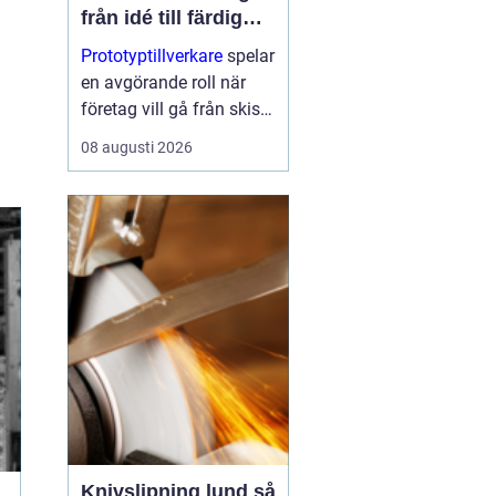
från idé till färdig
produkt
Prototyptillverkare
spelar
en avgörande roll när
företag vill gå från skiss
till fungerande produkt
08 augusti 2026
utan onödiga omvägar.
Med rätt partner går det
a...
Knivslipning lund så