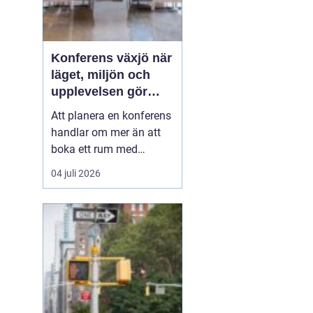
Konferens växjö när
läget, miljön och
upplevelsen gör
skillnad
Att planera en konferens
handlar om mer än att
boka ett rum med
projektor. Företag letar
04 juli 2026
efter platser som skapar
fokus, öppnar upp för
nya idéer och stärker
relationer i gruppen. I
Växjö finns
förutsättningar för just
detta: en tydlig
mötesstad med ...