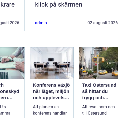
äkrare
klick på skärmen
gusti 2026
admin
02 augusti 2026
ch
Konferens växjö
Taxi Östersund
ionsskyd
när läget, miljön
så hittar du
dern
och upplevelsen
trygg och
i
gör skillnad
smidig transpor
EU:s
Att planera en
Att resa inom och
året runt
amma
konferens handlar
till Östersund