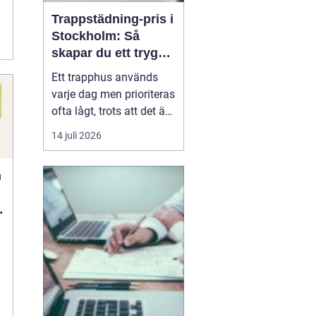
Trappstädning-pris i
Stockholm: Så
skapar du ett tryggt
och trivsamt
Ett trapphus används
trapphus
varje dag men prioriteras
ofta lågt, trots att det är
det första som möter
14 juli 2026
både boende,
hyresgäster och
n
besökare. Genom
professionell
trappstädning i
Stockholm får
fastigheten ...