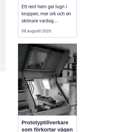
mer tid i vardagen
Ett rent hem ger lugn i
kroppen, mer ork och en
skönare vardag.
Samtidigt vet de flesta
08 augusti 2026
hur snabbt damm, disk
och smulor tar över när
jobbet, barnens
aktiviteter och allt annat
ska hinnas med. Allt fler
i Karlstad väljer därför
hemstädning som ett
sm...
Prototyptillverkare
som förkortar vägen