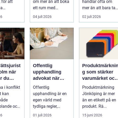
 för att
om mer än att boka
handlar ofta om
ga
ett rum med
mer än att bara ta
er i
projektor. Företag
sig från punkt A till
26
04 juli 2026
02 juli 2026
jöer ...
letar efter plats...
punkt B. M...
ättsjurist
Offentlig
Produktmärkni
m när
upphandling
g som stärker
r du
advokat när
varumärket och
ionell
juridik möter
underlättar
a i konflikt
Offentlig
Produktmärkning
affär
vardagen
t kan
upphandling är en
Jönköping är mer
ivet?
både
egen värld med
än en etikett på en
plande och
tydliga regler,
produkt. Rä...
gt. En
formella krav och
26
01 juli 2026
15 juni 2026