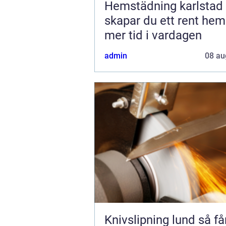
Hemstädning karlstad så
skapar du ett rent he
mer tid i vardagen
admin
08 au
Knivslipning lund så får du