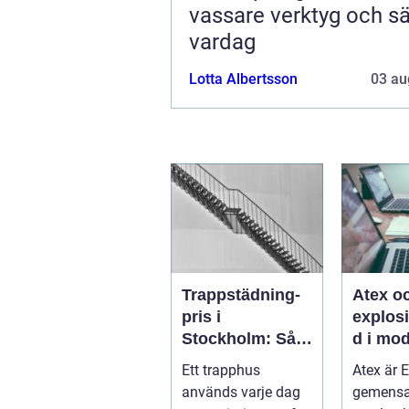
vassare verktyg och s
vardag
Lotta Albertsson
03 au
Trappstädning-
Atex o
pris i
explos
Stockholm: Så
d i mo
skapar du ett
industr
Ett trapphus
Atex är 
tryggt och
används varje dag
gemens
trivsamt