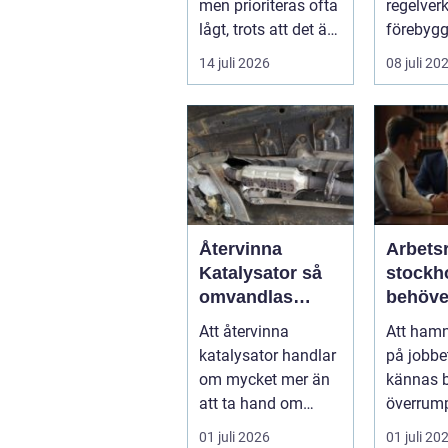
men prioriteras ofta
regelverk
trapphus
lågt, trots att det är
förebyg
det f&oum...
explosion
14 juli 2026
08 juli 20
arbetsmil
Återvinna
Arbetsr
Katalysator så
stockhol
omvandlas
behöve
avfall till
profess
Att återvinna
Att hamn
värdefulla
hjälp i
katalysator handlar
på jobbe
resurser
arbetsl
om mycket mer än
kännas 
att ta hand om
överrum
gammalt skrot. I
obehagli
01 juli 2026
01 juli 20