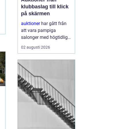
klubbaslag till klick
på skärmen
auktioner
har gått från
att vara pampiga
salonger med högtidliga
klubbeslag till att bli en
02 augusti 2026
vardaglig del av livet
online. I dag kan vem
som helst, oavsett
erfarenhet, köpa eller
sälja föremål genom
några få kli...
t