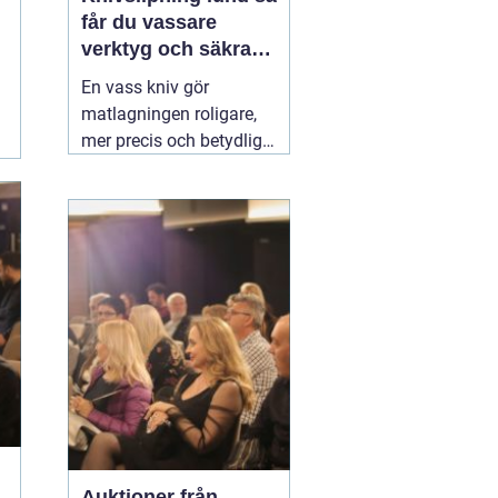
får du vassare
verktyg och säkrare
vardag
En vass kniv gör
matlagningen roligare,
mer precis och betydligt
säkrare. Samma sak
gäller för saxar,
trädgårdsredskap och
andra verktyg som
används dagligen.
Många i Lund funderar
på om de ska slipa
själva hemma eller
lämna in sina knivar.
03
augusti 2026
Auktioner från