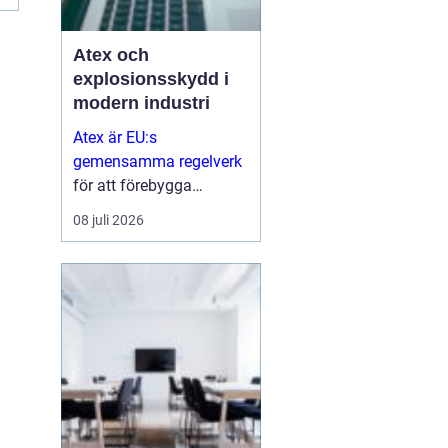
Atex och
explosionsskydd i
modern industri
Atex är EU:s
gemensamma regelverk
för att förebygga
explosioner i
08 juli 2026
arbetsmiljöer där
brandfarliga gaser,
vätskor eller damm kan
skapa risker...