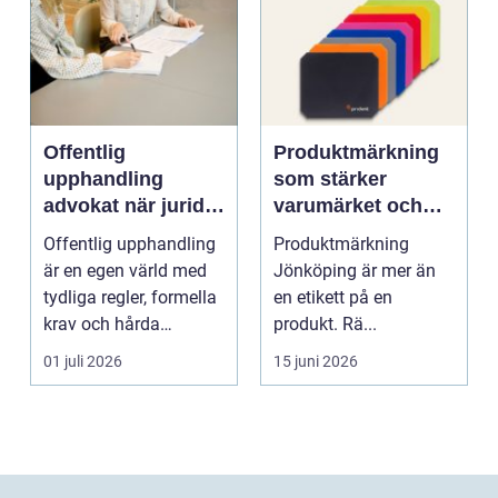
Offentlig
Produktmärkning
upphandling
som stärker
advokat när juridik
varumärket och
möter affär
underlättar
Offentlig upphandling
Produktmärkning
vardagen
är en egen värld med
Jönköping är mer än
tydliga regler, formella
en etikett på en
krav och hårda
produkt. Rä...
tidsfrister. För ...
01 juli 2026
15 juni 2026