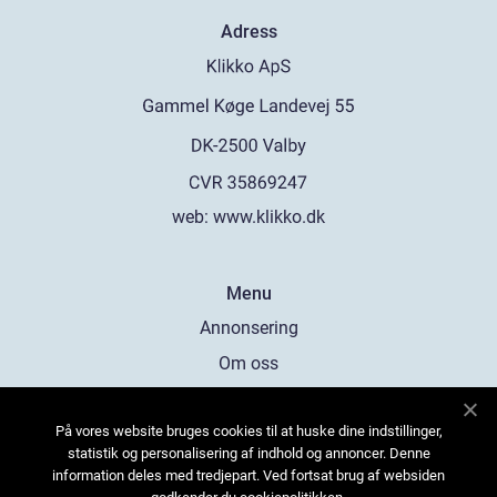
Adress
web:
www.klikko.dk
Menu
Annonsering
Om oss
Cookies
På vores website bruges cookies til at huske dine indstillinger,
Kontakta oss
statistik og personalisering af indhold og annoncer. Denne
Sitemap
information deles med tredjepart. Ved fortsat brug af websiden