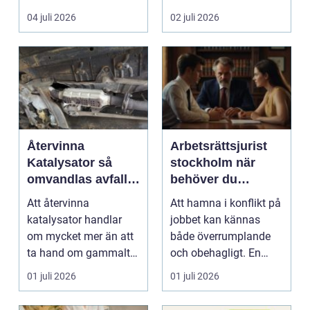
Företag letar efter
punkt B. M...
04 juli 2026
02 juli 2026
plats...
Återvinna
Arbetsrättsjurist
Katalysator så
stockholm när
omvandlas avfall
behöver du
till värdefulla
professionell hjälp
Att återvinna
Att hamna i konflikt på
resurser
i arbetslivet?
katalysator handlar
jobbet kan kännas
om mycket mer än att
både överrumplande
ta hand om gammalt
och obehagligt. En
skrot. I varje
anställning påverkar...
01 juli 2026
01 juli 2026
katalysator...