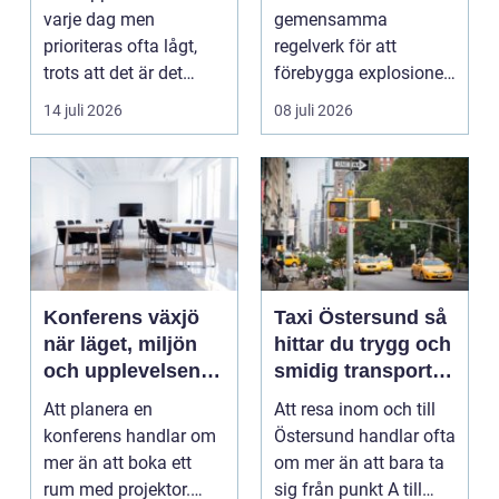
trapphus
varje dag men
gemensamma
prioriteras ofta lågt,
regelverk för att
trots att det är det
förebygga explosioner
f&oum...
i arbetsmiljöer ...
14 juli 2026
08 juli 2026
Konferens växjö
Taxi Östersund så
när läget, miljön
hittar du trygg och
och upplevelsen
smidig transport
gör skillnad
året runt
Att planera en
Att resa inom och till
konferens handlar om
Östersund handlar ofta
mer än att boka ett
om mer än att bara ta
rum med projektor.
sig från punkt A till