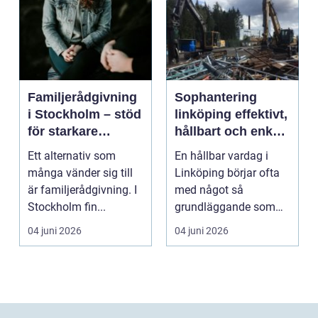
Familjerådgivning
Sophantering
i Stockholm – stöd
linköping effektivt,
för starkare
hållbart och enkelt
relationer
i praktiken
Ett alternativ som
En hållbar vardag i
många vänder sig till
Linköping börjar ofta
är familjerådgivning. I
med något så
Stockholm fin...
grundläggande som
hur sopor hanteras.
04 juni 2026
04 juni 2026
För mån...