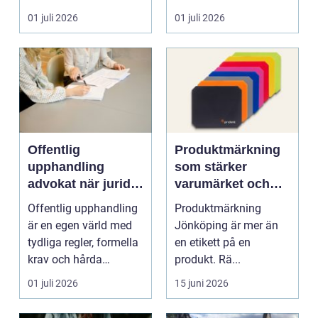
skrot. I varje
anställning påverkar...
01 juli 2026
01 juli 2026
katalysator...
Offentlig
Produktmärkning
upphandling
som stärker
advokat när juridik
varumärket och
möter affär
underlättar
Offentlig upphandling
Produktmärkning
vardagen
är en egen värld med
Jönköping är mer än
tydliga regler, formella
en etikett på en
krav och hårda
produkt. Rä...
tidsfrister. För ...
01 juli 2026
15 juni 2026