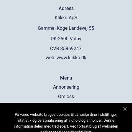
Adress
web:
www.klikko.dk
Menu
Annonsering
Om oss
Cookies
På vores website bruges cookies til at huske dine indstillinger,
Kontakta oss
statistik og personalisering af indhold og annoncer. Denne
Sitemap
information deles med tredjepart. Ved fortsat brug af websiden