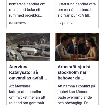
konferens handlar om
Östersund handlar ofta
mer än att boka ett
om mer än att bara ta
rum med projektor.
sig från punkt A till
Företag letar efter
punkt B. M...
04 juli 2026
02 juli 2026
plats...
Återvinna
Arbetsrättsjurist
Katalysator så
stockholm när
omvandlas avfall
behöver du
till värdefulla
professionell hjälp
Att återvinna
Att hamna i konflikt på
resurser
i arbetslivet?
katalysator handlar
jobbet kan kännas
om mycket mer än att
både överrumplande
ta hand om gammalt
och obehagligt. En