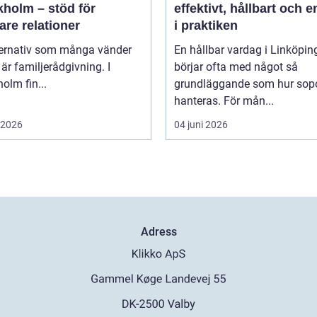
kholm – stöd för
effektivt, hållbart och e
are relationer
i praktiken
lternativ som många vänder
En hållbar vardag i Linköpin
l är familjerådgivning. I
börjar ofta med något så
olm fin...
grundläggande som hur sop
hanteras. För mån...
i 2026
04 juni 2026
Adress