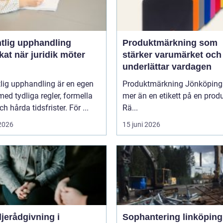
ntlig upphandling
Produktmärkning som
idik möter
stärker varumärket och
underlättar vardagen
lig upphandling är en egen
Produktmärkning Jönköping
med tydliga regler, formella
mer än en etikett på en produ
ch hårda tidsfrister. För ...
Rä...
 2026
15 juni 2026
jerådgivning i
Sophantering linköping