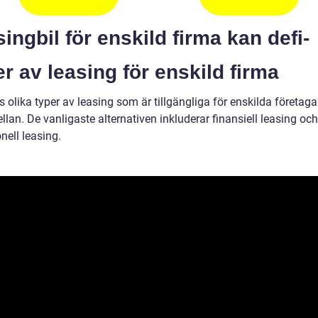
ingbil för enskild firma kan defi-
r av leasing för enskild firma
s olika typer av leasing som är tillgängliga för enskilda företaga
llan. De vanligaste alternativen inkluderar finansiell leasing och
nell leasing.