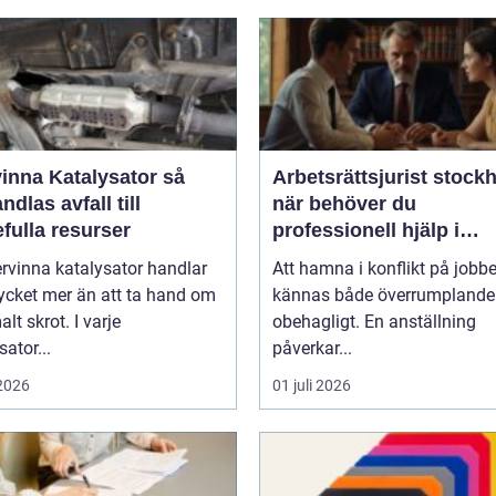
inna Katalysator så
Arbetsrättsjurist stock
dlas avfall till
när behöver du
fulla resurser
professionell hjälp i
arbetslivet?
ervinna katalysator handlar
Att hamna i konflikt på jobb
cket mer än att ta hand om
kännas både överrumplande
t skrot. I varje
obehagligt. En anställning
sator...
påverkar...
 2026
01 juli 2026