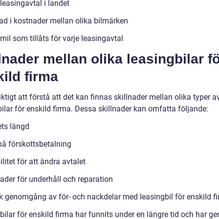
leasingavtal i landet
nad i kostnader mellan olika bilmärken
mil som tillåts för varje leasingavtal
lnader mellan olika leasingbilar f
ild firma
iktigt att förstå att det kan finnas skillnader mellan olika typer a
ilar för enskild firma. Dessa skillnader kan omfatta följande:
ets längd
på förskottsbetalning
ilitet för att ändra avtalet
ader för underhåll och reparation
sk genomgång av för- och nackdelar med leasingbil för enskild f
ilar för enskild firma har funnits under en längre tid och har g