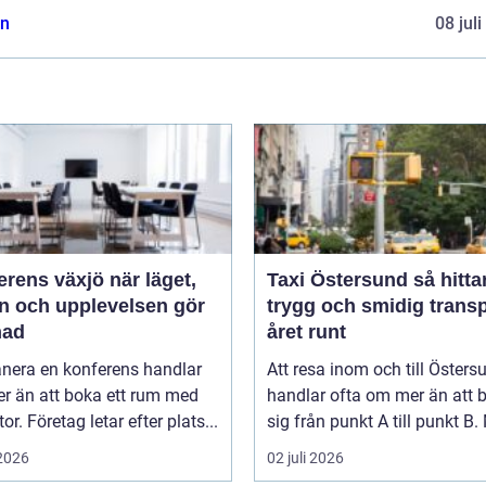
n
08 jul
ns växjö när läget,
Taxi Östersund så hittar du
ön och upplevelsen gör
trygg och smidig trans
nad
året runt
anera en konferens handlar
Att resa inom och till Östers
r än att boka ett rum med
handlar ofta om mer än att b
or. Företag letar efter plats...
sig från punkt A till punkt B. 
 2026
02 juli 2026