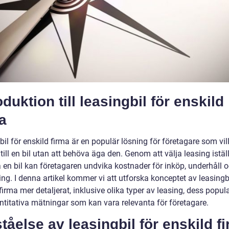
oduktion till leasingbil för enskild
a
il för enskild firma är en populär lösning för företagare som vil
 till en bil utan att behöva äga den. Genom att välja leasing iställ
a en bil kan företagaren undvika kostnader för inköp, underhåll 
ing. I denna artikel kommer vi att utforska konceptet av leasingbi
firma mer detaljerat, inklusive olika typer av leasing, dess popula
ntitativa mätningar som kan vara relevanta för företagare.
tåelse av leasingbil för enskild f