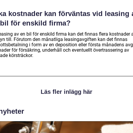
ka kostnader kan förväntas vid leasing 
bil för enskild firma?
easing av en bil för enskild firma kan det finnas flera kostnader a
yn till. Förutom den månatliga leasingavgiften kan det finnas
ottsbetalning i form av en deposition eller första månadens avgi
ader för försäkring, underhåll och eventuellt övertrassering av
ade körsträckor.
Läs fler inlägg här
 nyheter