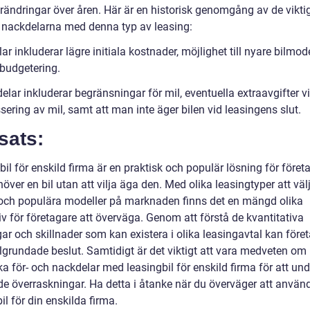
örändringar över åren. Här är en historisk genomgång av de vikti
h nackdelarna med denna typ av leasing:
ar inkluderar lägre initiala kostnader, möjlighet till nyare bilmod
 budgetering.
lar inkluderar begränsningar för mil, eventuella extraavgifter v
sering av mil, samt att man inte äger bilen vid leasingens slut.
sats:
il för enskild firma är en praktisk och populär lösning för föret
ver en bil utan att vilja äga den. Med olika leasingtyper att väl
och populära modeller på marknaden finns det en mängd olika
iv för företagare att överväga. Genom att förstå de kvantitativa
ar och skillnader som kan existera i olika leasingavtal kan före
älgrundade beslut. Samtidigt är det viktigt att vara medveten om
ka för- och nackdelar med leasingbil för enskild firma för att un
e överraskningar. Ha detta i åtanke när du överväger att använ
il för din enskilda firma.