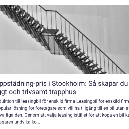
ppstädning-pris i Stockholm: Så skapar du 
ggt och trivsamt trapphus
duktion till leasingbil för enskild firma Leasingbil för enskild fir
pulär lösning för företagare som vill ha tillgång till en bil utan a
a äga den. Genom att välja leasing istället för att köpa en bil k
agaren undvika ko...