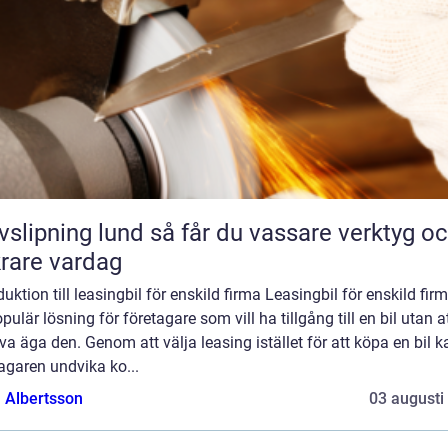
ing lund så får du vassare verktyg och
rare vardag
duktion till leasingbil för enskild firma Leasingbil för enskild fir
pulär lösning för företagare som vill ha tillgång till en bil utan a
a äga den. Genom att välja leasing istället för att köpa en bil k
agaren undvika ko...
a Albertsson
03 augusti