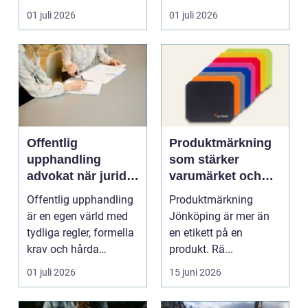
skrot. I varje
anställning påverkar...
01 juli 2026
01 juli 2026
katalysator...
Offentlig
Produktmärkning
upphandling
som stärker
advokat när juridik
varumärket och
möter affär
underlättar
Offentlig upphandling
Produktmärkning
vardagen
är en egen värld med
Jönköping är mer än
tydliga regler, formella
en etikett på en
krav och hårda
produkt. Rä...
tidsfrister. För ...
01 juli 2026
15 juni 2026