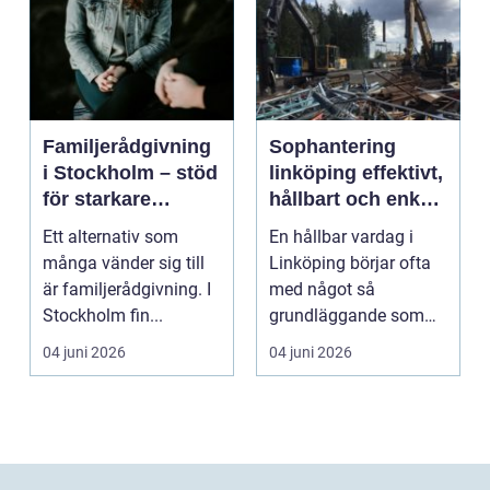
Familjerådgivning
Sophantering
i Stockholm – stöd
linköping effektivt,
för starkare
hållbart och enkelt
relationer
i praktiken
Ett alternativ som
En hållbar vardag i
många vänder sig till
Linköping börjar ofta
är familjerådgivning. I
med något så
Stockholm fin...
grundläggande som
hur sopor hanteras.
04 juni 2026
04 juni 2026
För mån...