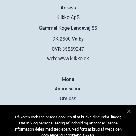
Adress
web:
www.klikko.dk
Menu
Annonsering
Om oss
Cookies
På vores website bruges cookies til at huske dine indstillinger,
Kontakta oss
statistik og personalisering af indhold og annoncer. Denne
Sitemap
information deles med tredjepart. Ved fortsat brug af websiden
godkender du cookiepolitikken.