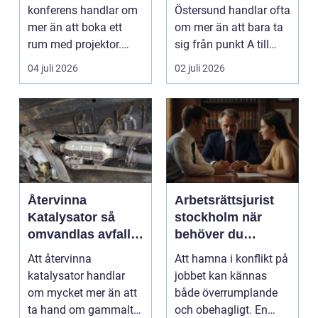
konferens handlar om
Östersund handlar ofta
mer än att boka ett
om mer än att bara ta
rum med projektor.
sig från punkt A till
Företag letar efter
punkt B. M...
04 juli 2026
02 juli 2026
plats...
Återvinna
Arbetsrättsjurist
Katalysator så
stockholm när
omvandlas avfall
behöver du
till värdefulla
professionell hjälp
Att återvinna
Att hamna i konflikt på
resurser
i arbetslivet?
katalysator handlar
jobbet kan kännas
om mycket mer än att
både överrumplande
ta hand om gammalt
och obehagligt. En