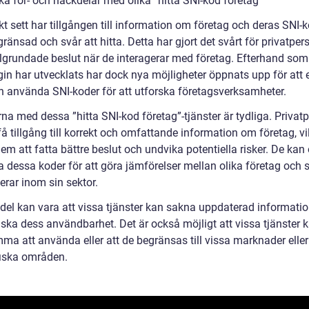
ka för- och nackdelar med olika ”hitta SNI-kod företag”
kt sett har tillgången till information om företag och deras SNI-
gränsad och svår att hitta. Detta har gjort det svårt för privatper
älgrundade beslut när de interagerar med företag. Efterhand som
gin har utvecklats har dock nya möjligheter öppnats upp för att 
ch använda SNI-koder för att utforska företagsverksamheter.
na med dessa ”hitta SNI-kod företag”-tjänster är tydliga. Privat
å tillgång till korrekt och omfattande information om företag, vi
em att fatta bättre beslut och undvika potentiella risker. De kan
 dessa koder för att göra jämförelser mellan olika företag och 
erar inom sin sektor.
del kan vara att vissa tjänster kan sakna uppdaterad information
ska dess användbarhet. Det är också möjligt att vissa tjänster 
ma att använda eller att de begränsas till vissa marknader eller
iska områden.