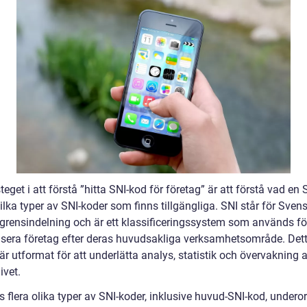
teget i att förstå ”hitta SNI-kod för företag” är att förstå vad en
ilka typer av SNI-koder som finns tillgängliga. SNI står för Sven
grensindelning och är ett klassificeringssystem som används för
isera företag efter deras huvudsakliga verksamhetsområde. Det
r utformat för att underlätta analys, statistik och övervakning 
ivet.
s flera olika typer av SNI-koder, inklusive huvud-SNI-kod, undero