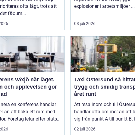
ioriteras ofta lågt, trots att
explosioner i arbetsmiljöer ...
 det f&oum...
 2026
08 juli 2026
ns växjö när läget,
Taxi Östersund så hittar du
ön och upplevelsen gör
trygg och smidig trans
nad
året runt
anera en konferens handlar
Att resa inom och till Östers
r än att boka ett rum med
handlar ofta om mer än att b
or. Företag letar efter plats...
sig från punkt A till punkt B. 
 2026
02 juli 2026