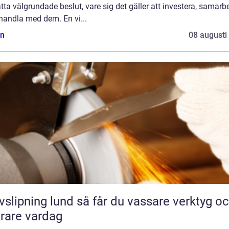
atta välgrundade beslut, vare sig det gäller att investera, samarb
 handla med dem. En vi...
n
08 augusti
ing lund så får du vassare verktyg och
rare vardag