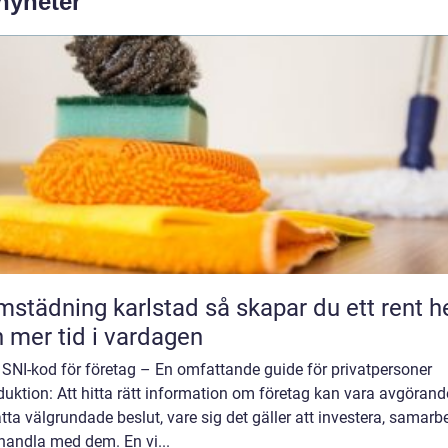
 nyheter
dning karlstad så skapar du ett rent hem
 mer tid i vardagen
 SNI-kod för företag – En omfattande guide för privatpersoner
duktion: Att hitta rätt information om företag kan vara avgörand
atta välgrundade beslut, vare sig det gäller att investera, samarb
 handla med dem. En vi...