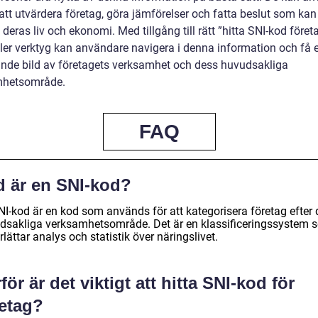
att utvärdera företag, göra jämförelser och fatta beslut som kan
deras liv och ekonomi. Med tillgång till rätt ”hitta SNI-kod föret
eller verktyg kan användare navigera i denna information och få 
nde bild av företagets verksamhet och dess huvudsakliga
mhetsområde.
FAQ
d är en SNI-kod?
NI-kod är en kod som används för att kategorisera företag efter 
dsakliga verksamhetsområde. Det är en klassificeringssystem 
lättar analys och statistik över näringslivet.
för är det viktigt att hitta SNI-kod för
retag?