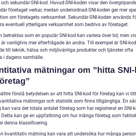
 och sekundär-SNI-kod. Huvud-SNI-koden visar den övergripand
 där företaget verkar, medan underordnad-SNI-koden ger mer spe
tion om företagets verksamhet. Sekundär-SNI-koden används fö
era eventuell ytterligare verksamhet som bedrivs av företaget.
 betraktas som en populär SNI-kod kan variera över tid, men vi
 är vanligtvis mer efterfrågade än andra. Till exempel är SNI-ko
de till teknik, hälsa och miljövänliga produkter och tjänster ofta
a i dagens samhälle.
titativa mätningar om ”hitta SNI
företag”
bättre förstå betydelsen av att hitta SNI-kod för företag kan vi tit
vantitativa mätningar och statistik som finns tillgängliga. En s
kan vara det totala antalet företag som har registrerat en SNI-k
. Detta kan ge en uppfattning om hur många företag som faktis
r denna klassificering.
n kvantitativ mätning kan vara att undersöka hur många perso