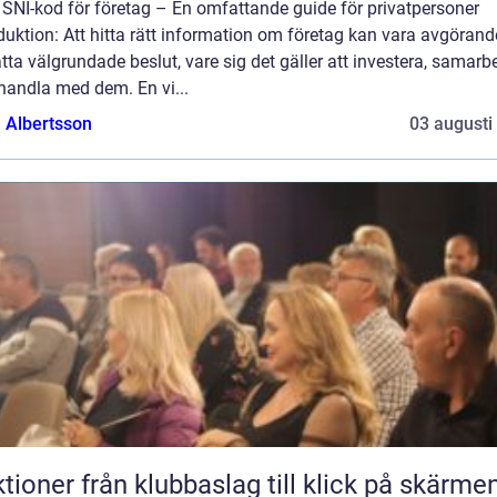
 SNI-kod för företag – En omfattande guide för privatpersoner
duktion: Att hitta rätt information om företag kan vara avgörand
atta välgrundade beslut, vare sig det gäller att investera, samarb
 handla med dem. En vi...
a Albertsson
03 augusti
Auktioner från klubbaslag till klick på skärme