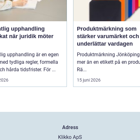
ntlig upphandling
Produktmärkning som
idik möter
stärker varumärket och
underlättar vardagen
lig upphandling är en egen
Produktmärkning Jönköping
med tydliga regler, formella
mer än en etikett på en produ
ch hårda tidsfrister. För ...
Rä...
 2026
15 juni 2026
Adress