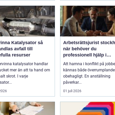
inna Katalysator så
Arbetsrättsjurist stock
dlas avfall till
när behöver du
fulla resurser
professionell hjälp i
arbetslivet?
ervinna katalysator handlar
Att hamna i konflikt på jobb
cket mer än att ta hand om
kännas både överrumplande
t skrot. I varje
obehagligt. En anställning
sator...
påverkar...
 2026
01 juli 2026