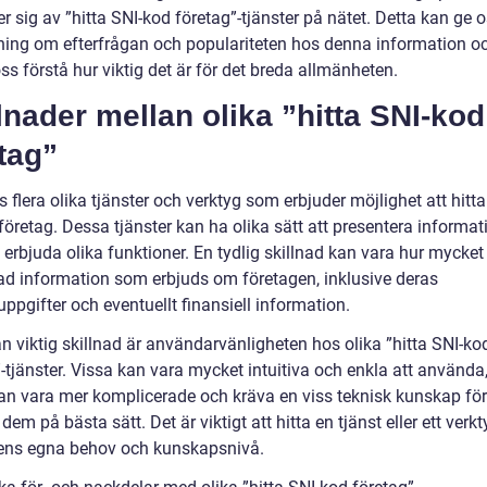
 sig av ”hitta SNI-kod företag”-tjänster på nätet. Detta kan ge 
ning om efterfrågan och populariteten hos denna information o
ss förstå hur viktig det är för det breda allmänheten.
lnader mellan olika ”hitta SNI-kod
tag”
s flera olika tjänster och verktyg som erbjuder möjlighet att hitta
företag. Dessa tjänster kan ha olika sätt att presentera informa
erbjuda olika funktioner. En tydlig skillnad kan vara hur mycket
rad information som erbjuds om företagen, inklusive deras
ppgifter och eventuellt finansiell information.
n viktig skillnad är användarvänligheten hos olika ”hitta SNI-ko
”-tjänster. Vissa kan vara mycket intuitiva och enkla att använd
an vara mer komplicerade och kräva en viss teknisk kunskap för
 dem på bästa sätt. Det är viktigt att hitta en tjänst eller ett ver
ens egna behov och kunskapsnivå.