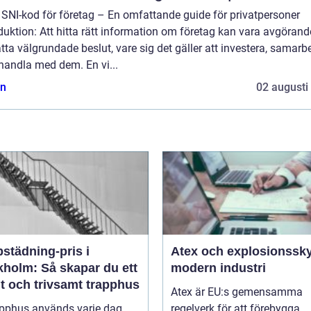
 SNI-kod för företag – En omfattande guide för privatpersoner
duktion: Att hitta rätt information om företag kan vara avgörand
atta välgrundade beslut, vare sig det gäller att investera, samarb
 handla med dem. En vi...
n
02 augusti
städning-pris i
Atex och explosionssky
kholm: Så skapar du ett
modern industri
t och trivsamt trapphus
Atex är EU:s gemensamma
apphus används varje dag
regelverk för att förebygga