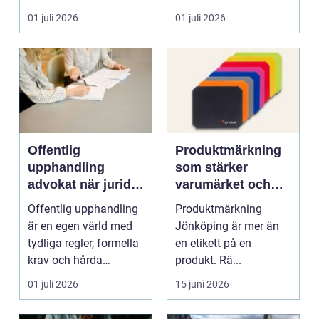
skrot. I varje
anställning påverkar...
01 juli 2026
01 juli 2026
katalysator...
Offentlig
Produktmärkning
upphandling
som stärker
advokat när juridik
varumärket och
möter affär
underlättar
Offentlig upphandling
Produktmärkning
vardagen
är en egen värld med
Jönköping är mer än
tydliga regler, formella
en etikett på en
krav och hårda
produkt. Rä...
tidsfrister. För ...
01 juli 2026
15 juni 2026