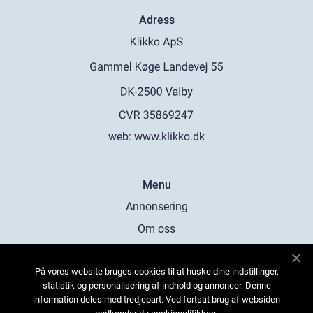
Adress
web:
www.klikko.dk
Menu
Annonsering
Om oss
Cookies
På vores website bruges cookies til at huske dine indstillinger,
Kontakta oss
statistik og personalisering af indhold og annoncer. Denne
Sitemap
information deles med tredjepart. Ved fortsat brug af websiden