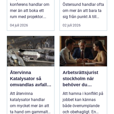
konferens handlar om
Östersund handlar ofta
mer än att boka ett
om mer än att bara ta
rum med projektor.
sig från punkt A till
Företag letar efter
punkt B. M...
04 juli 2026
02 juli 2026
plats...
Återvinna
Arbetsrättsjurist
Katalysator så
stockholm när
omvandlas avfall
behöver du
till värdefulla
professionell hjälp
Att återvinna
Att hamna i konflikt på
resurser
i arbetslivet?
katalysator handlar
jobbet kan kännas
om mycket mer än att
både överrumplande
ta hand om gammalt
och obehagligt. En