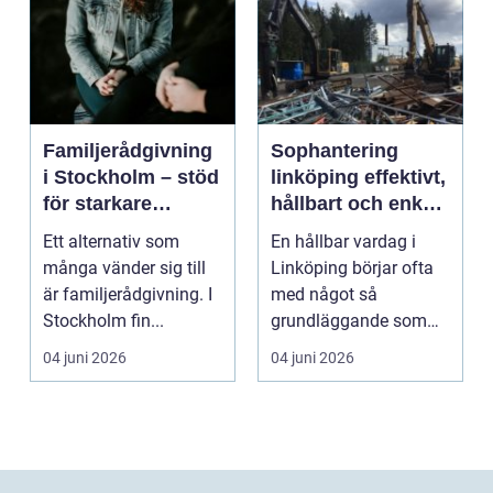
Familjerådgivning
Sophantering
i Stockholm – stöd
linköping effektivt,
för starkare
hållbart och enkelt
relationer
i praktiken
Ett alternativ som
En hållbar vardag i
många vänder sig till
Linköping börjar ofta
är familjerådgivning. I
med något så
Stockholm fin...
grundläggande som
hur sopor hanteras.
04 juni 2026
04 juni 2026
För mån...