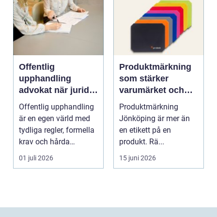
Offentlig
Produktmärkning
upphandling
som stärker
advokat när juridik
varumärket och
möter affär
underlättar
Offentlig upphandling
Produktmärkning
vardagen
är en egen värld med
Jönköping är mer än
tydliga regler, formella
en etikett på en
krav och hårda
produkt. Rä...
tidsfrister. För ...
01 juli 2026
15 juni 2026