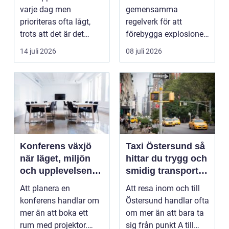
trapphus
varje dag men
gemensamma
prioriteras ofta lågt,
regelverk för att
trots att det är det
förebygga explosioner
f&oum...
i arbetsmiljöer ...
14 juli 2026
08 juli 2026
Konferens växjö
Taxi Östersund så
när läget, miljön
hittar du trygg och
och upplevelsen
smidig transport
gör skillnad
året runt
Att planera en
Att resa inom och till
konferens handlar om
Östersund handlar ofta
mer än att boka ett
om mer än att bara ta
rum med projektor.
sig från punkt A till