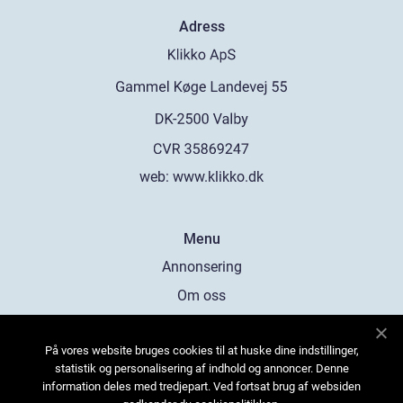
Adress
web:
www.klikko.dk
Menu
Annonsering
Om oss
Cookies
På vores website bruges cookies til at huske dine indstillinger,
Kontakta oss
statistik og personalisering af indhold og annoncer. Denne
Sitemap
information deles med tredjepart. Ved fortsat brug af websiden