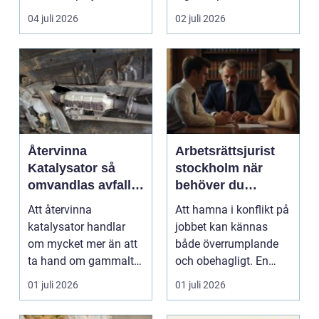
Företag letar efter
punkt B. M...
04 juli 2026
02 juli 2026
plats...
Återvinna
Arbetsrättsjurist
Katalysator så
stockholm när
omvandlas avfall
behöver du
till värdefulla
professionell hjälp
Att återvinna
Att hamna i konflikt på
resurser
i arbetslivet?
katalysator handlar
jobbet kan kännas
om mycket mer än att
både överrumplande
ta hand om gammalt
och obehagligt. En
skrot. I varje
anställning påverkar...
01 juli 2026
01 juli 2026
katalysator...