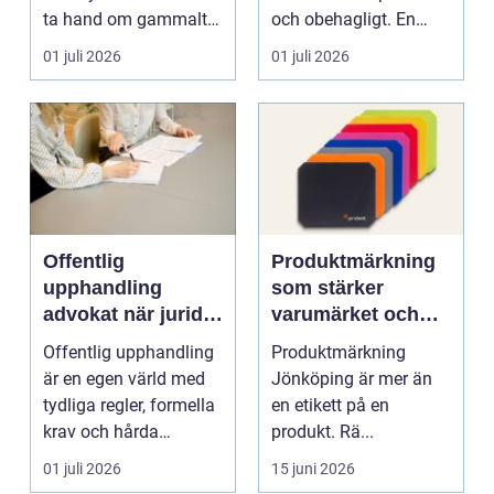
ta hand om gammalt
och obehagligt. En
skrot. I varje
anställning påverkar...
01 juli 2026
01 juli 2026
katalysator...
Offentlig
Produktmärkning
upphandling
som stärker
advokat när juridik
varumärket och
möter affär
underlättar
Offentlig upphandling
Produktmärkning
vardagen
är en egen värld med
Jönköping är mer än
tydliga regler, formella
en etikett på en
krav och hårda
produkt. Rä...
tidsfrister. För ...
01 juli 2026
15 juni 2026