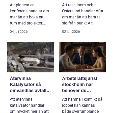
gör skillnad
året runt
Att planera en
Att resa inom och till
konferens handlar om
Östersund handlar ofta
mer än att boka ett
om mer än att bara ta
rum med projektor.
sig från punkt A till
Företag letar efter
punkt B. M...
04 juli 2026
02 juli 2026
plats...
Återvinna
Arbetsrättsjurist
Katalysator så
stockholm när
omvandlas avfall
behöver du
till värdefulla
professionell hjälp
Att återvinna
Att hamna i konflikt på
resurser
i arbetslivet?
katalysator handlar
jobbet kan kännas
om mycket mer än att
både överrumplande