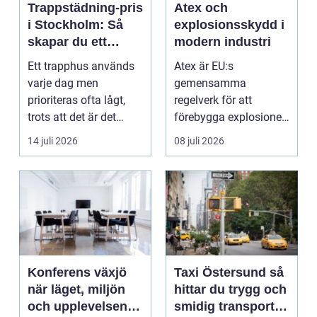
Trappstädning-pris
Atex och
i Stockholm: Så
explosionsskydd i
skapar du ett
modern industri
tryggt och trivsamt
Ett trapphus används
Atex är EU:s
trapphus
varje dag men
gemensamma
prioriteras ofta lågt,
regelverk för att
trots att det är det
förebygga explosioner
f&oum...
i arbetsmiljöer ...
14 juli 2026
08 juli 2026
Konferens växjö
Taxi Östersund så
när läget, miljön
hittar du trygg och
och upplevelsen
smidig transport