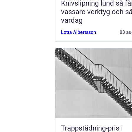
Knivslipning lund så får du
vassare verktyg och s
vardag
Lotta Albertsson
03 au
Trappstädning-pris i