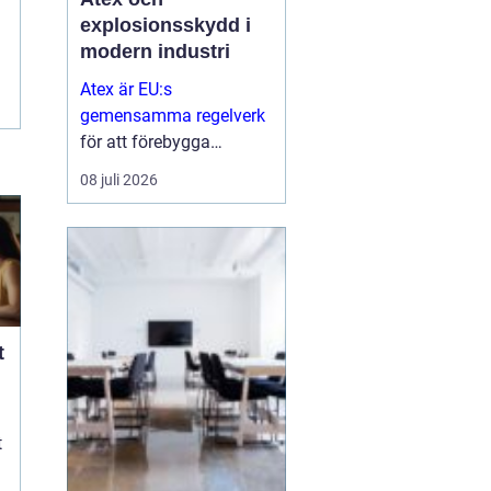
explosionsskydd i
modern industri
Atex är EU:s
gemensamma regelverk
för att förebygga
explosioner i
08 juli 2026
arbetsmiljöer där
brandfarliga gaser,
vätskor eller damm kan
skapa risker...
t
t