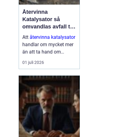
Återvinna
Katalysator så
omvandlas avfall till
värdefulla resurser
Att
återvinna katalysator
handlar om mycket mer
än att ta hand om
gammalt skrot. I varje
01 juli 2026
katalysator finns
värdefulla ädelmetaller
som kan användas igen
i nya produkter och
processer. När de
återvinns...