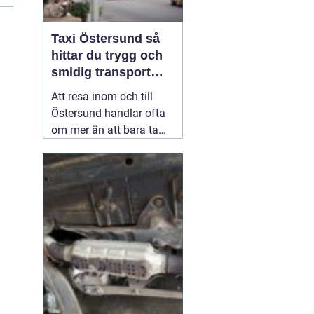
Taxi Östersund så
hittar du trygg och
smidig transport
året runt
Att resa inom och till
Östersund handlar ofta
om mer än att bara ta
sig från punkt A till
punkt B. Många vill
slippa bilköer, parkering
och stress, särskilt vid
resor till flygplatsen,
tidiga tågtider eller sena
kvällar. En väl
fungerande
02 juli 2026