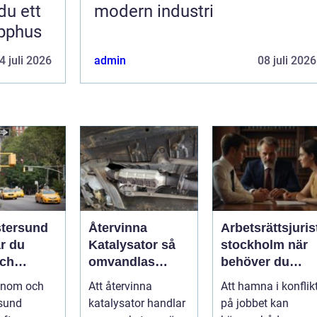
du ett
modern industri
apphus
4 juli 2026
admin
08 juli 2026
stersund
Återvinna
Arbetsrättsjuris
ar du
Katalysator så
stockholm när
och
omvandlas
behöver du
 transport
avfall till
professionell
 inom och
Att återvinna
Att hamna i konflik
nt
värdefulla
hjälp i
rsund
katalysator handlar
på jobbet kan
resurser
arbetslivet?