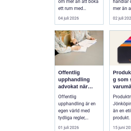
om mer än att boka
handlar 
ett rum med
mer än a
projektor. Företag
sig från 
04 juli 2026
02 juli 20
letar efter plats...
punkt B. 
Offentlig
Produk
upphandling
g som 
advokat när
varumä
juridik möter
underlä
Offentlig
Produkt
affär
vardag
upphandling är en
Jönköpin
egen värld med
än en eti
tydliga regler,
produkt. 
formella krav och
01 juli 2026
15 juni 2