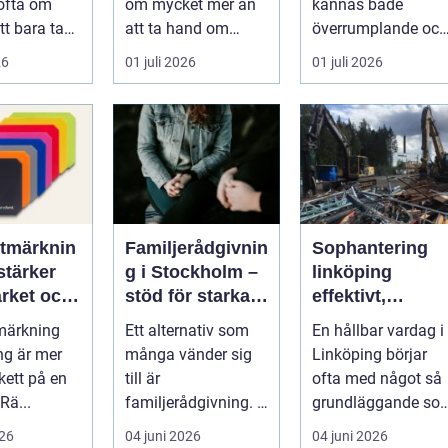
ofta om
om mycket mer än
kännas både
tt bara ta
att ta hand om
överrumplande och
punkt A till
gammalt skrot. I
obehagligt. En
26
01 juli 2026
01 juli 2026
M...
varje katalysator...
anställning
påverkar...
tmärknin
Familjerådgivnin
Sophantering
stärker
g i Stockholm –
linköping
rket och
stöd för starkare
effektivt,
ttar
relationer
hållbart och
märkning
Ett alternativ som
En hållbar vardag i
en
enkelt i
g är mer
många vänder sig
Linköping börjar
praktiken
kett på en
till är
ofta med något så
Rä...
familjerådgivning. I
grundläggande so
Stockholm fin...
hur sopor hanteras
026
04 juni 2026
04 juni 2026