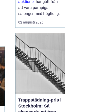
auktioner
har gått från
att vara pampiga
salonger med högtidliga
klubbeslag till att bli en
02 augusti 2026
vardaglig del av livet
online. I dag kan vem
som helst, oavsett
erfarenhet, köpa eller
sälja föremål genom
några få kli...
Trappstädning-pris i
Stockholm: Så