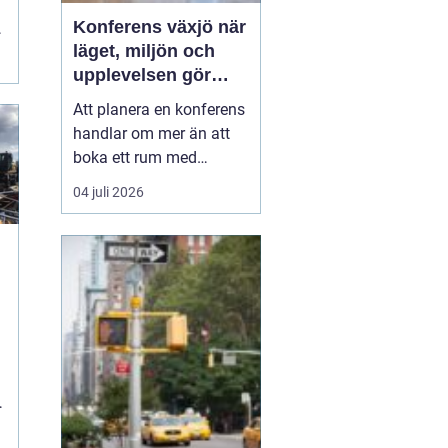
Konferens växjö när
läget, miljön och
upplevelsen gör
skillnad
Att planera en konferens
handlar om mer än att
boka ett rum med
projektor. Företag letar
04 juli 2026
efter platser som skapar
fokus, öppnar upp för
nya idéer och stärker
relationer i gruppen. I
Växjö finns
förutsättningar för just
detta: en tydlig
mötesstad med ...
m
.