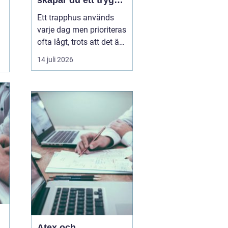
skapar du ett tryggt
och trivsamt
Ett trapphus används
trapphus
varje dag men prioriteras
ofta lågt, trots att det är
det första som möter
14 juli 2026
både boende,
hyresgäster och
besökare. Genom
professionell
trappstädning i
Stockholm får
fastigheten ...
Atex och