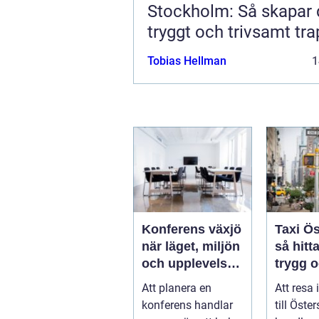
Stockholm: Så skapar 
tryggt och trivsamt tr
Tobias Hellman
1
Konferens växjö
Taxi Ö
när läget, miljön
så hitt
och upplevelsen
trygg 
gör skillnad
smidig
Att planera en
Att resa
året ru
konferens handlar
till Öste