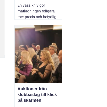
vardag
En vass kniv gör
matlagningen roligare,
mer precis och betydligt
säkrare. Samma sak
gäller för saxar,
trädgårdsredskap och
andra verktyg som
används dagligen.
Många i Lund funderar
på om de ska slipa
själva hemma eller
lämna in sina knivar.
03
augusti 2026
Auktioner från
klubbaslag till klick
på skärmen