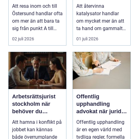
året runt
till värdefulla
Att resa inom och till
Att återvinna
resurser
Östersund handlar ofta
katalysator handlar
om mer än att bara ta
om mycket mer än att
sig från punkt A till
ta hand om gammalt
punkt B. M...
skrot. I varje
02 juli 2026
01 juli 2026
katalysator...
Arbetsrättsjurist
Offentlig
stockholm när
upphandling
behöver du
advokat när juridik
professionell hjälp
möter affär
Att hamna i konflikt på
Offentlig upphandling
i arbetslivet?
jobbet kan kännas
är en egen värld med
både överrumplande
tydliga regler, formella