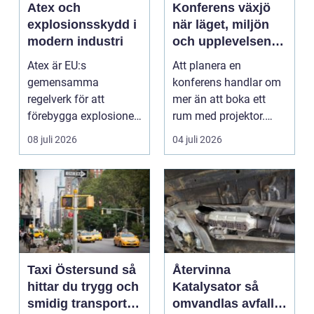
Atex och
Konferens växjö
explosionsskydd i
när läget, miljön
modern industri
och upplevelsen
gör skillnad
Atex är EU:s
Att planera en
gemensamma
konferens handlar om
regelverk för att
mer än att boka ett
förebygga explosioner
rum med projektor.
i arbetsmiljöer ...
Företag letar efter
08 juli 2026
04 juli 2026
plats...
Taxi Östersund så
Återvinna
hittar du trygg och
Katalysator så
smidig transport
omvandlas avfall