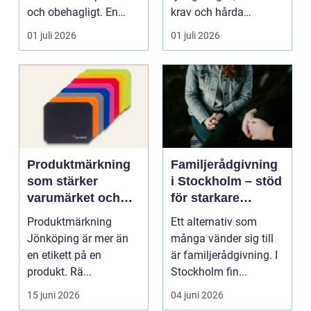
och obehagligt. En
krav och hårda
anställning påverkar...
tidsfrister. För ...
01 juli 2026
01 juli 2026
Produktmärkning
Familjerådgivning
som stärker
i Stockholm – stöd
varumärket och
för starkare
underlättar
relationer
Produktmärkning
Ett alternativ som
vardagen
Jönköping är mer än
många vänder sig till
en etikett på en
är familjerådgivning. I
produkt. Rä...
Stockholm fin...
15 juni 2026
04 juni 2026