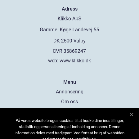
Adress
web:
www.klikko.dk
Menu
Annonsering
Om oss
Cookies
På vores website bruges cookies til at huske dine indstillinger,
Kontakta oss
statistik og personalisering af indhold og annoncer. Denne
Sitemap
information deles med tredjepart. Ved fortsat brug af websiden