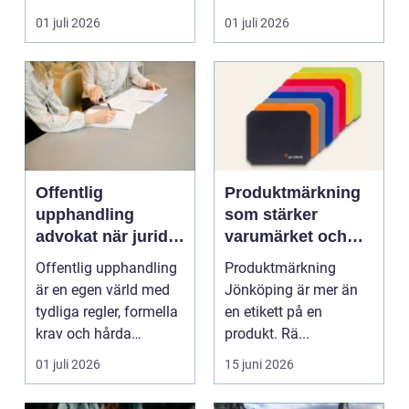
skrot. I varje
anställning påverkar...
01 juli 2026
01 juli 2026
katalysator...
Offentlig
Produktmärkning
upphandling
som stärker
advokat när juridik
varumärket och
möter affär
underlättar
Offentlig upphandling
Produktmärkning
vardagen
är en egen värld med
Jönköping är mer än
tydliga regler, formella
en etikett på en
krav och hårda
produkt. Rä...
tidsfrister. För ...
01 juli 2026
15 juni 2026