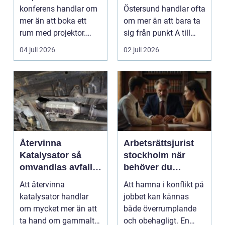
konferens handlar om
Östersund handlar ofta
mer än att boka ett
om mer än att bara ta
rum med projektor.
sig från punkt A till
Företag letar efter
punkt B. M...
04 juli 2026
02 juli 2026
plats...
Återvinna
Arbetsrättsjurist
Katalysator så
stockholm när
omvandlas avfall
behöver du
till värdefulla
professionell hjälp
Att återvinna
Att hamna i konflikt på
resurser
i arbetslivet?
katalysator handlar
jobbet kan kännas
om mycket mer än att
både överrumplande
ta hand om gammalt
och obehagligt. En