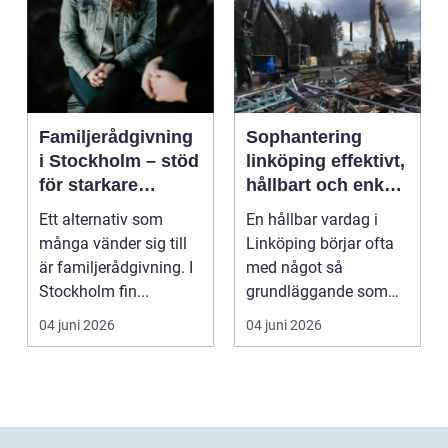
Familjerådgivning
Sophantering
i Stockholm – stöd
linköping effektivt,
för starkare
hållbart och enkelt
relationer
i praktiken
Ett alternativ som
En hållbar vardag i
många vänder sig till
Linköping börjar ofta
är familjerådgivning. I
med något så
Stockholm fin...
grundläggande som
hur sopor hanteras.
04 juni 2026
04 juni 2026
För mån...