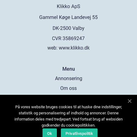
web:
www.klikko.dk
Menu
Annonsering
Om oss
Cookies
På vores website bruges cookies til at huske dine indstillinger,
Kontakta oss
statistik og personalisering af indhold og annoncer. Denne
Sitemap
information deles med tredjepart. Ved fortsat brug af websiden
godkender du cookiepolitikken.
Ok
Privatlivspolitik