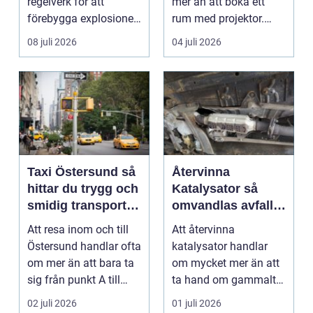
regelverk för att
mer än att boka ett
förebygga explosioner
rum med projektor.
i arbetsmiljöer ...
Företag letar efter
08 juli 2026
04 juli 2026
plats...
Taxi Östersund så
Återvinna
hittar du trygg och
Katalysator så
smidig transport
omvandlas avfall
året runt
till värdefulla
Att resa inom och till
Att återvinna
resurser
Östersund handlar ofta
katalysator handlar
om mer än att bara ta
om mycket mer än att
sig från punkt A till
ta hand om gammalt
punkt B. M...
skrot. I varje
02 juli 2026
01 juli 2026