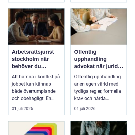
katalysator...
Arbetsrättsjurist
Offentlig
stockholm när
upphandling
behöver du
advokat när juridik
professionell hjälp
möter affär
Att hamna i konflikt på
Offentlig upphandling
i arbetslivet?
jobbet kan kännas
är en egen värld med
både överrumplande
tydliga regler, formella
och obehagligt. En
krav och hårda
anställning påverkar...
tidsfrister. För ...
01 juli 2026
01 juli 2026