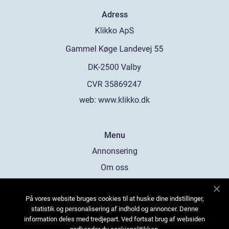
Adress
web:
www.klikko.dk
Menu
Annonsering
Om oss
Cookies
På vores website bruges cookies til at huske dine indstillinger,
Kontakta oss
statistik og personalisering af indhold og annoncer. Denne
Sitemap
information deles med tredjepart. Ved fortsat brug af websiden