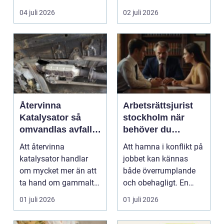
Företag letar efter
punkt B. M...
04 juli 2026
02 juli 2026
plats...
Återvinna
Arbetsrättsjurist
Katalysator så
stockholm när
omvandlas avfall
behöver du
till värdefulla
professionell hjälp
Att återvinna
Att hamna i konflikt på
resurser
i arbetslivet?
katalysator handlar
jobbet kan kännas
om mycket mer än att
både överrumplande
ta hand om gammalt
och obehagligt. En
skrot. I varje
anställning påverkar...
01 juli 2026
01 juli 2026
katalysator...