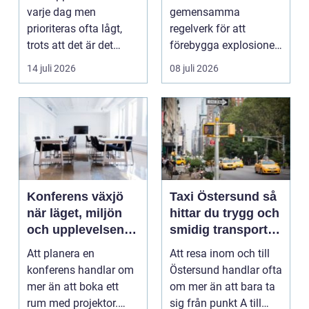
trapphus
varje dag men
gemensamma
prioriteras ofta lågt,
regelverk för att
trots att det är det
förebygga explosioner
f&oum...
i arbetsmiljöer ...
14 juli 2026
08 juli 2026
Konferens växjö
Taxi Östersund så
när läget, miljön
hittar du trygg och
och upplevelsen
smidig transport
gör skillnad
året runt
Att planera en
Att resa inom och till
konferens handlar om
Östersund handlar ofta
mer än att boka ett
om mer än att bara ta
rum med projektor.
sig från punkt A till