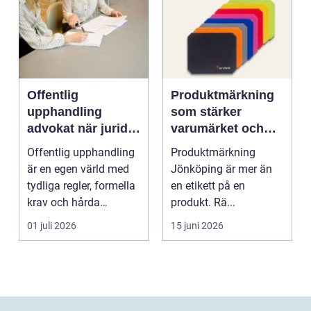
Offentlig
Produktmärkning
upphandling
som stärker
advokat när juridik
varumärket och
möter affär
underlättar
Offentlig upphandling
Produktmärkning
vardagen
är en egen värld med
Jönköping är mer än
tydliga regler, formella
en etikett på en
krav och hårda
produkt. Rä...
tidsfrister. För ...
01 juli 2026
15 juni 2026